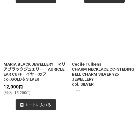
MARIA BLACK JEWELLERY マリ
Cecile Tulkens
アブラックジュエリー AURICLE
CHARM NECKLACE CC-STEDING
EAR CUFF イヤーカフ
BELL CHARM SILVER 925
col.GOLD＆SILVER
JEWELLERY
col. SILVER
12,000
円
(
税込
:
13,200
)
円
カートに入れる