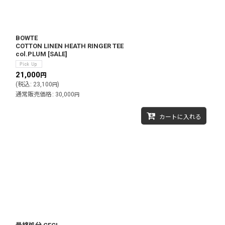
BOWTE
COTTON LINEN HEATH RINGER TEE
col.PLUM
[
SALE
]
21,000
円
(
税込
:
23,100
)
円
通常販売価格
:
30,000
円
カートに入れる