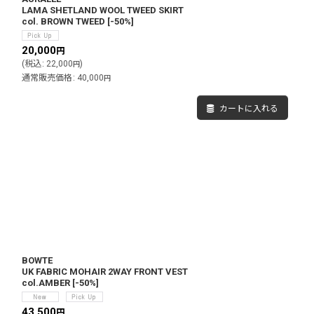
LAMA SHETLAND WOOL TWEED SKIRT
col. BROWN TWEED
[
-50%
]
20,000
円
(
税込
:
22,000
)
円
通常販売価格
:
40,000
円
カートに入れる
BOWTE
UK FABRIC MOHAIR 2WAY FRONT VEST
col.AMBER
[
-50%
]
43,500
円