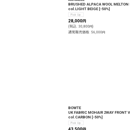
BRUSHED ALPACA WOOL MELTON
col.LIGHT BEIGE
[
-50%
]
28,000
円
(
税込
:
30,800
)
円
通常販売価格
:
56,000
円
BOWTE
UK FABRIC MOHAIR 2WAY FRONT
col.CARBON
[
-50%
]
43,500
円