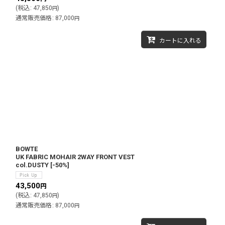
(
税込
:
47,850
)
円
通常販売価格
:
87,000
円
カートに入れる
BOWTE
UK FABRIC MOHAIR 2WAY FRONT VEST
col.DUSTY
[
-50%
]
43,500
円
(
税込
:
47,850
)
円
通常販売価格
:
87,000
円