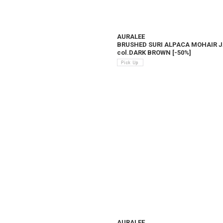
AURALEE
BRUSHED SURI ALPACA MOHAIR
col.DARK BROWN
[
-50%
]
AURALEE