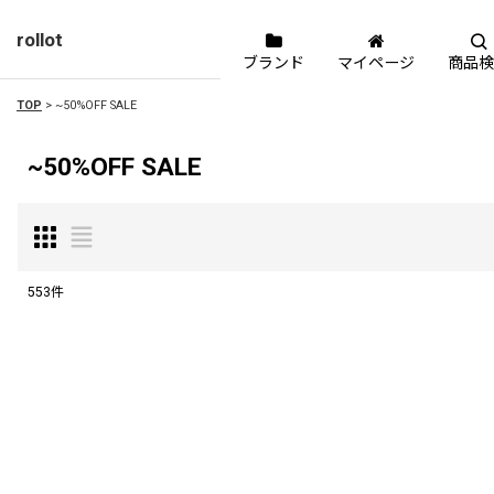
rollot
ブランド
マイページ
商品検
TOP
>
~50%OFF SALE
~50%OFF SALE
553
件
表示数
:
並び順
: