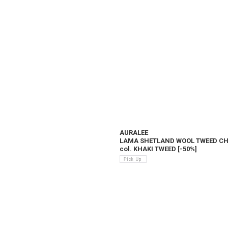
AURALEE
LAMA SHETLAND WOOL TWEED C
col. KHAKI TWEED
[
-50%
]