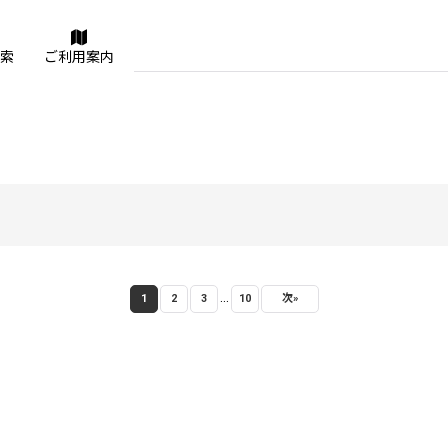
索
ご利用案内
...
1
2
3
10
次
»
絞り込む