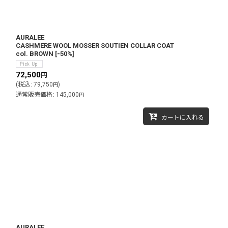
AURALEE
CASHMERE WOOL MOSSER SOUTIEN COLLAR COAT
col. BROWN
[
-50%
]
72,500
円
(
税込
:
79,750
)
円
通常販売価格
:
145,000
円
カートに入れる
AURALEE