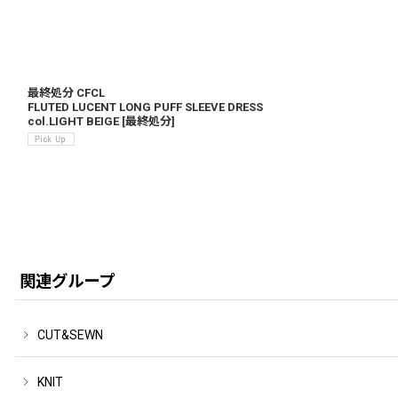
最終処分 CFCL
FLUTED LUCENT LONG PUFF SLEEVE DRESS
col.LIGHT BEIGE
[
最終処分
]
関連グループ
CUT&SEWN
KNIT