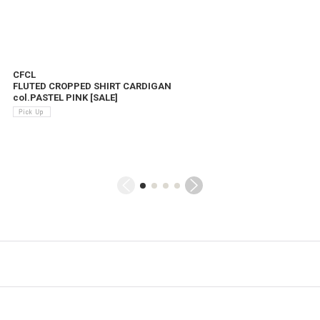
CFCL
FLUTED CROPPED SHIRT CARDIGAN
col.PASTEL PINK
[
SALE
]