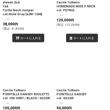
eleven 2nd
Cecile Tulkens
Yak
HOMEMADE WIDE V NECK
Turtle Neck Jumper
col. PETROL
col.Mole Grey
[
e2W-1204
]
120,000
円
38,000
円
(
税込
:
132,000
)
円
(
税込
:
41,800
)
円
カートに入れる
カートに入れる
Cecile Tulkens
Cecile Tulkens
POINTELLE GANSEY ROULETTE
POINTELLE GANSEY
col. UNI GREY / BLACK / SILVER
col. SILVER
105,000
94,000
円
円