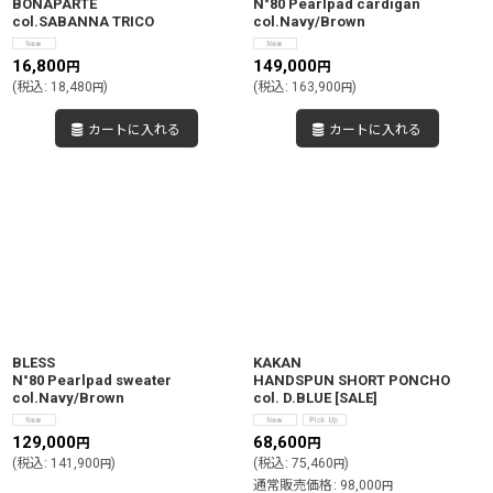
BONAPARTE
N°80 Pearlpad cardigan
col.SABANNA TRICO
col.Navy/Brown
16,800
149,000
円
円
(
税込
:
18,480
)
(
税込
:
163,900
)
円
円
カートに入れる
カートに入れる
BLESS
KAKAN
N°80 Pearlpad sweater
HANDSPUN SHORT PONCHO
col.Navy/Brown
col. D.BLUE
[
SALE
]
129,000
68,600
円
円
(
税込
:
141,900
)
(
税込
:
75,460
)
円
円
通常販売価格
:
98,000
円