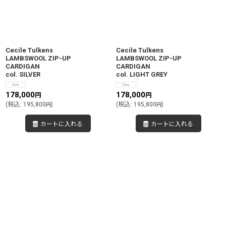
Cecile Tulkens
Cecile Tulkens
LAMBSWOOL ZIP-UP
LAMBSWOOL ZIP-UP
CARDIGAN
CARDIGAN
col. SILVER
col. LIGHT GREY
178,000
178,000
円
円
(
税込
:
195,800
)
(
税込
:
195,800
)
円
円
カートに入れる
カートに入れる