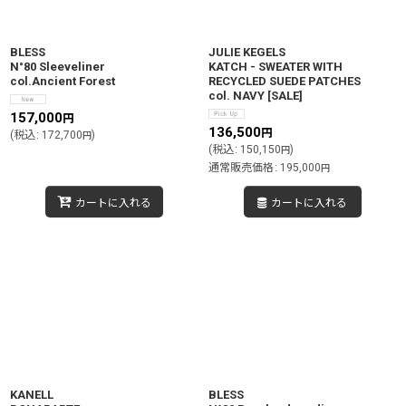
BLESS
JULIE KEGELS
N°80 Sleeveliner
KATCH - SWEATER WITH
col.Ancient Forest
RECYCLED SUEDE PATCHES
col. NAVY
[
SALE
]
157,000
円
136,500
円
(
税込
:
172,700
)
円
(
税込
:
150,150
)
円
通常販売価格
:
195,000
円
カートに入れる
カートに入れる
KANELL
BLESS