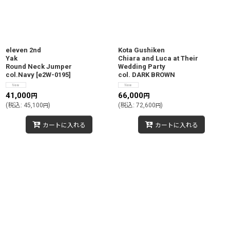
eleven 2nd
Kota Gushiken
Yak
Chiara and Luca at Their
Round Neck Jumper
Wedding Party
col.Navy
[
e2W-0195
]
col. DARK BROWN
41,000
66,000
円
円
(
税込
:
45,100
)
(
税込
:
72,600
)
円
円
カートに入れる
カートに入れる