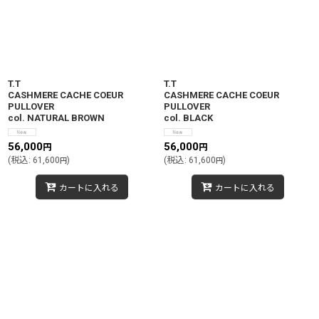
絞り込む
T.T
T.T
CASHMERE CACHE COEUR
CASHMERE CACHE COEUR
PULLOVER
PULLOVER
col. NATURAL BROWN
col. BLACK
56,000
56,000
円
円
(
税込
:
61,600
)
(
税込
:
61,600
)
円
円
カートに入れる
カートに入れる