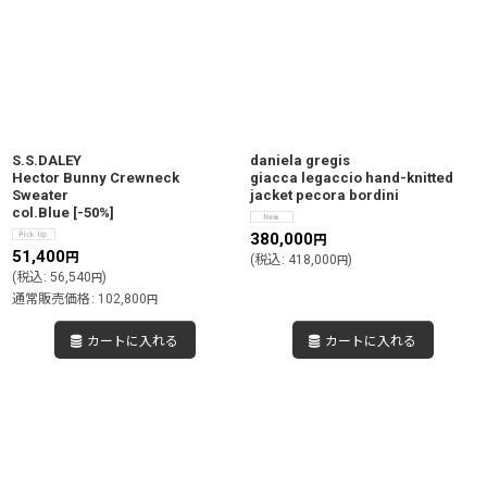
S.S.DALEY
daniela gregis
Hector Bunny Crewneck
giacca legaccio hand-knitted
Sweater
jacket pecora bordini
col.Blue
[
-50%
]
380,000
円
51,400
円
(
税込
:
418,000
)
円
(
税込
:
56,540
)
円
通常販売価格
:
102,800
円
カートに入れる
カートに入れる