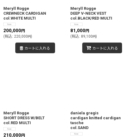
Meryll Rogge
Meryll Rogge
CREWNECK CARDIGAN
DEEP V-NECK VEST
col.WHITE MULTI
col.BLACK/RED MULTI
200,000
81,000
円
円
(
税込
:
220,000
)
(
税込
:
89,100
)
円
円
カートに入れる
カートに入れる
Meryll Rogge
daniela gregis
SHORT DRESS W/BELT
cardigan knitted cardigan
col.RED MULTI
tasche
col.SAND
210,000
円