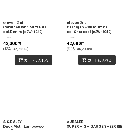
eleven 2nd
eleven 2nd
Cardigan with Muff PKT
Cardigan with Muff PKT
col.Denim
[
e2W-1040
]
col.Charcoal
[
e2W-1040
]
42,000
42,000
円
円
(
税込
:
46,200
)
(
税込
:
46,200
)
円
円
カートに入れる
カートに入れる
S.S.DALEY
AURALEE
Duck Motif Lambswool
SUPER HIGH GAUGE SHEER RIB