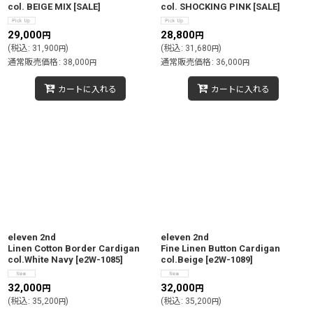
col. BEIGE MIX
[
SALE
]
col. SHOCKING PINK
[
SALE
]
29,000
28,800
円
円
(
税込
:
31,900
)
(
税込
:
31,680
)
円
円
通常販売価格
:
38,000
通常販売価格
:
36,000
円
円
カートに入れる
カートに入れる
eleven 2nd
eleven 2nd
Linen Cotton Border Cardigan
Fine Linen Button Cardigan
col.White Navy
[
e2W-1085
]
col.Beige
[
e2W-1089
]
32,000
32,000
円
円
(
税込
:
35,200
)
(
税込
:
35,200
)
円
円