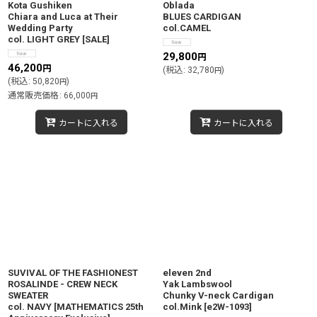
Kota Gushiken
Oblada
Chiara and Luca at Their
BLUES CARDIGAN
Wedding Party
col.CAMEL
col. LIGHT GREY
[
SALE
]
29,800
円
46,200
円
(
税込
:
32,780
)
円
(
税込
:
50,820
)
円
通常販売価格
:
66,000
円
カートに入れる
カートに入れる
SUVIVAL OF THE FASHIONEST
eleven 2nd
ROSALINDE - CREW NECK
Yak Lambswool
SWEATER
Chunky V-neck Cardigan
col. NAVY
[
MATHEMATICS 25th
col.Mink
[
e2W-1093
]