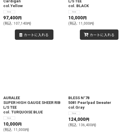
Cardigan
L/S TEE
col.Yellow
col. BLACK
97,400
10,000
円
円
(
税込
:
107,140
)
(
税込
:
11,000
)
円
円
カートに入れる
カートに入れる
AURALEE
BLESS N°78
SUPER HIGH GAUGE SHEER RIB
5081 Pearlpad Sweater
L/S TEE
col.Gray
col. TURQUOISE BLUE
124,000
円
10,000
円
(
税込
:
136,400
)
円
(
税込
:
11,000
)
円