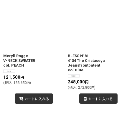
Meryll Rogge
BLESS N°81
V-NECK SWEATER
4134 The Cristaseya
col. PEACH
Jeansfrontpatent
col.Blue
121,500
円
248,000
円
(
税込
:
133,650
)
円
(
税込
:
272,800
)
円
カートに入れる
カートに入れる