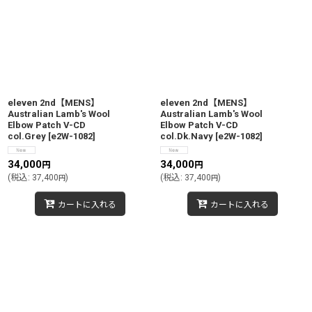
eleven 2nd【MENS】
eleven 2nd【MENS】
Australian Lamb's Wool
Australian Lamb's Wool
Elbow Patch V-CD
Elbow Patch V-CD
col.Grey
[
e2W-1082
]
col.Dk.Navy
[
e2W-1082
]
34,000
34,000
円
円
(
税込
:
37,400
)
(
税込
:
37,400
)
円
円
カートに入れる
カートに入れる