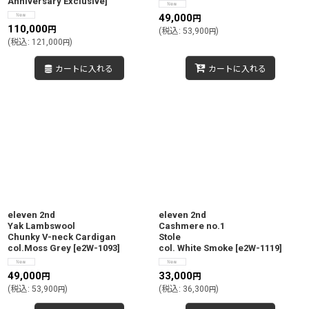
Anniversary Exclusive
]
49,000
円
110,000
円
(
税込
:
53,900
)
円
(
税込
:
121,000
)
円
カートに入れる
カートに入れる
eleven 2nd
eleven 2nd
Yak Lambswool
Cashmere no.1
Chunky V-neck Cardigan
Stole
col.Moss Grey
[
e2W-1093
]
col. White Smoke
[
e2W-1119
]
49,000
33,000
円
円
(
税込
:
53,900
)
(
税込
:
36,300
)
円
円