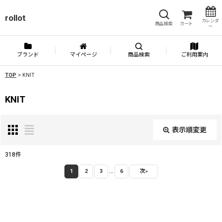
rollot
カレンダ
商品検索
カート
ー
ブランド
マイページ
商品検索
ご利用案内
TOP
>
KNIT
KNIT
表示順変更
閉じる
318
件
...
表示数
:
1
2
3
6
次
»
並び順
: