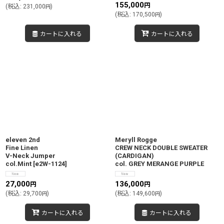
155,000
円
(
税込
:
231,000
)
円
(
税込
:
170,500
)
円
カートに入れる
カートに入れる
eleven 2nd
Meryll Rogge
Fine Linen
CREW NECK DOUBLE SWEATER
V-Neck Jumper
(CARDIGAN)
col.Mint
[
e2W-1124
]
col. GREY MERANGE PURPLE
27,000
136,000
円
円
(
税込
:
29,700
)
(
税込
:
149,600
)
円
円
カートに入れる
カートに入れる