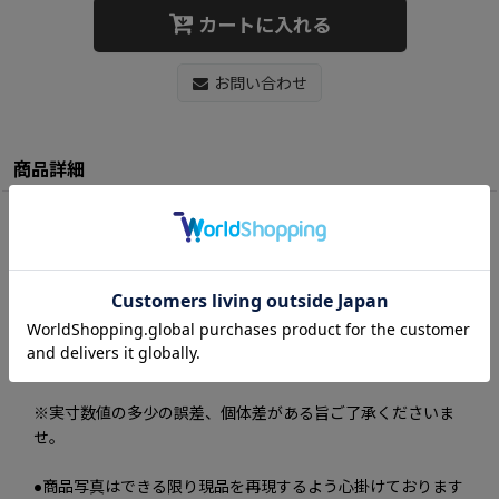
カートに入れる
お問い合わせ
商品詳細
《MATERIAL》Yak 47% Lambswool 53％
《ORIGIN》 Japan
《SIZE》 M (free size) 着丈約64.0cm 身幅約51.0cm 裄丈約
84.0cm
※実寸数値の多少の誤差、個体差がある旨ご了承くださいま
せ。
●商品写真はできる限り現品を再現するよう心掛けております