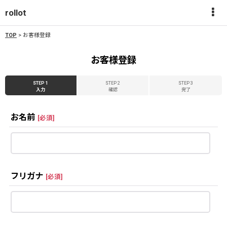
rollot
TOP
>
お客様登録
お客様登録
STEP 1
STEP 2
STEP 3
入力
確認
完了
お名前
[
必須
]
フリガナ
[
必須
]