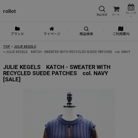
rollot
カレンダ
商品検索
カート
ー
ブランド
マイページ
商品検索
ご利用案内
TOP
>
JULIE KEGELS
>
JULIE KEGELS KATCH - SWEATER WITH RECYCLED SUEDE PATCHES col. NAVY
JULIE KEGELS KATCH - SWEATER WITH
RECYCLED SUEDE PATCHES col. NAVY
[
SALE
]