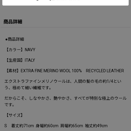
商品詳細
●商品詳細
【カラー】NAVY
【生産国】ITALY
【素材】EXTRA FINE MERINO WOOL 100% RECYCLED LEATHER
エクストラファインメリノウールは、
人間の髪の毛の約1/4とい
う、極めて細い繊維
です。
だからこそ、しなやかさ、艶やかさ、すべてが特別な極上のウール
です。
【サイズ】
S 着丈約71cm 身幅約60cm 肩幅約65cm 袖丈約49cm