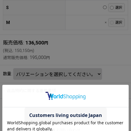
S
◯
M
×
販売価格
:
136,500
円
(
税込
:
150,150
)
円
195,000
通常販売価格
:
円
数量
:
返品特約に関する重要事項
カートに入れる
お問い合わせ