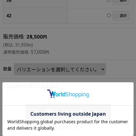
38
◯
42
◯
販売価格
:
28,500
円
(
税込
:
31,350
)
円
57,000
通常販売価格
:
円
数量
:
返品特約に関する重要事項
カートに入れる
お問い合わせ