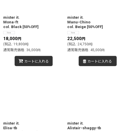
絞り込む
mister it.
mister it.
Mona-ft
Manu-Chino
col. Black
[
50%OFF
]
col. Beige
[
50%OFF
]
18,000
22,500
円
円
(
税込
:
19,800
)
(
税込
:
24,750
)
円
円
通常販売価格
:
36,000
通常販売価格
:
45,000
円
円
カートに入れる
カートに入れる
mister it.
mister it.
Elisa-tb
Alistair-shaggy-tb