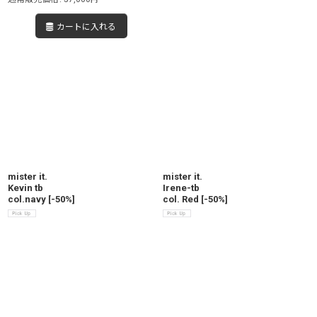
カートに入れる
mister it.
mister it.
Kevin tb
Irene-tb
col.navy
[
-50%
]
col. Red
[
-50%
]