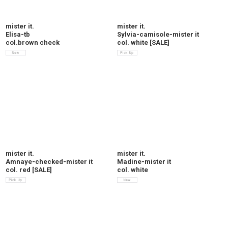
mister it.
mister it.
Elisa-tb
Sylvia-camisole-mister it
col.brown check
col. white
[
SALE
]
mister it.
mister it.
Amnaye-checked-mister it
Madine-mister it
col. red
[
SALE
]
col. white