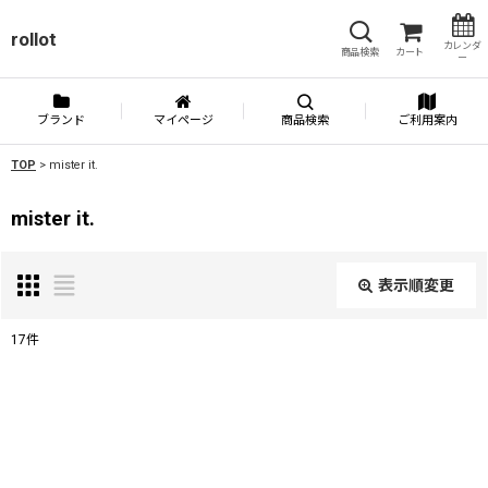
rollot
カレンダ
商品検索
カート
ー
ブランド
マイページ
商品検索
ご利用案内
TOP
>
mister it.
mister it.
表示順変更
閉じる
17
件
表示数
:
並び順
: