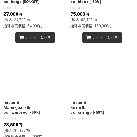
col.beige
[
50%OFF
]
col.black
[
-50%
]
27,000
75,000
円
円
(
税込
:
29,700
)
(
税込
:
82,500
)
円
円
通常販売価格
:
54,000
通常販売価格
:
150,000
円
円
カートに入れる
カートに入れる
mister it.
mister it.
Manu-jean-tb
Kevin tb
col. winered
[
-50%
]
col.orange
[
-50%
]
28,500
円
(
税込
:
31,350
)
円
通常販売価格
:
57,000
円