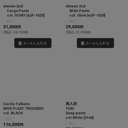
eleven 2nd
eleven 2nd
Cargo Pants
Wide Pants
col. IVORY
[
e2F-1025
]
col. Olive
[
e2F-1020
]
31,000
29,000
円
円
(
税込
:
34,100
)
(
税込
:
31,900
)
円
円
カートに入れる
カートに入れる
Cecile Tulkens
再入荷
WIDE PLEAT TROUSERS
TUKI
col. BLACK
Snap pants
col.White
[
0146
]
116,000
円