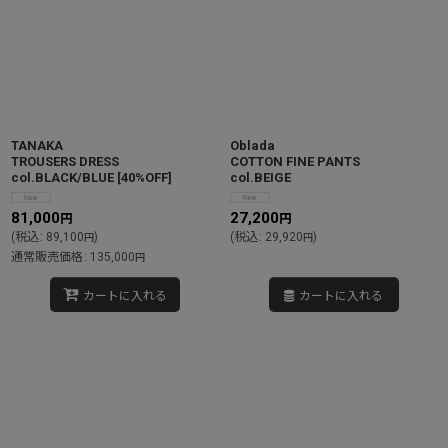
TANAKA
Oblada
TROUSERS DRESS
COTTON FINE PANTS
col.BLACK/BLUE
[
40%OFF
]
col.BEIGE
81,000
27,200
円
円
(
税込
:
89,100
)
(
税込
:
29,920
)
円
円
通常販売価格
:
135,000
円
カートに入れる
カートに入れる