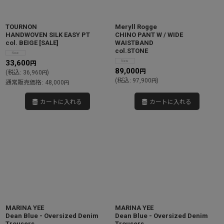
TOURNON
Meryll Rogge
HANDWOVEN SILK EASY PT
CHINO PANT W / WIDE
col. BEIGE
[
SALE
]
WAISTBAND
col.STONE
33,600
円
89,000
円
(
税込
:
36,960
)
円
(
税込
:
97,900
)
円
通常販売価格
:
48,000
円
カートに入れる
カートに入れる
MARINA YEE
MARINA YEE
Dean Blue - Oversized Denim
Dean Blue - Oversized Denim
Trousers
Trousers