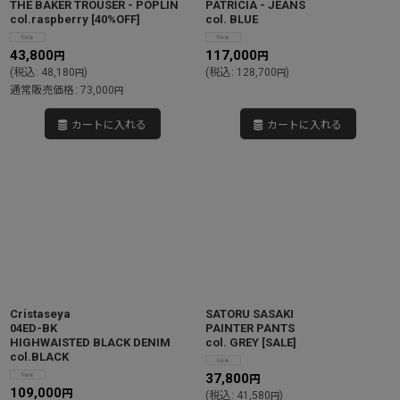
THE BAKER TROUSER - POPLIN
PATRICIA - JEANS
col.raspberry
[
40%OFF
]
col. BLUE
43,800
117,000
円
円
(
税込
:
48,180
)
(
税込
:
128,700
)
円
円
通常販売価格
:
73,000
円
カートに入れる
カートに入れる
Cristaseya
SATORU SASAKI
04ED-BK
PAINTER PANTS
HIGHWAISTED BLACK DENIM
col. GREY
[
SALE
]
col.BLACK
37,800
円
109,000
円
(
税込
:
41,580
)
円