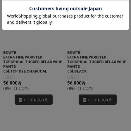
BOWTE
BOWTE
EXTRA FINE WORSTED
EXTRA FINE WORSTED
TOROPICAL TUCKED RELAX WIDE
TOROPICAL TUCKED RELAX WIDE
PANTS
PANTS
col.TOP DYE CHARCOAL
col.BLACK
56,000
56,000
円
円
(
税込
:
61,600
)
(
税込
:
61,600
)
円
円
カートに入れる
カートに入れる