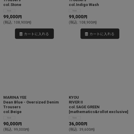
col.Stone
col.Indigo Wash
99,000
99,000
円
円
(
税込
:
108,900
)
(
税込
:
108,900
)
円
円
カートに入れる
カートに入れる
MARINA YEE
KYOU
Dean Blue - Oversized Denim
RIVER II
Trousers
col.SAGE GREEN
col.Beige
[
mathematics&rollot exclusive
]
90,000
36,000
円
円
(
税込
:
99,000
)
(
税込
:
39,600
)
円
円