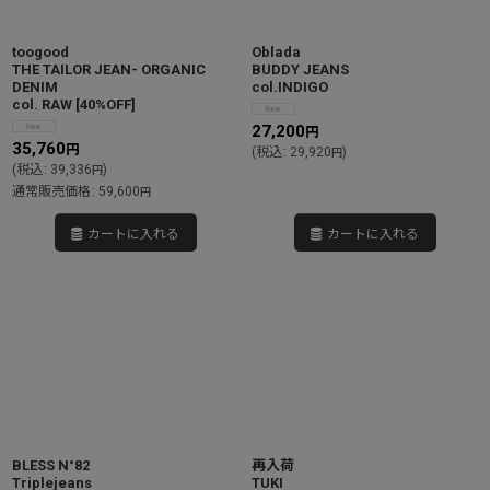
toogood
Oblada
THE TAILOR JEAN- ORGANIC
BUDDY JEANS
DENIM
col.INDIGO
col. RAW
[
40%OFF
]
27,200
円
35,760
円
(
税込
:
29,920
)
円
(
税込
:
39,336
)
円
通常販売価格
:
59,600
円
カートに入れる
カートに入れる
BLESS N°82
再入荷
Triplejeans
TUKI