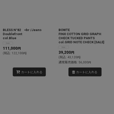
絞り込む
BLESS N°82 <br /Jeans
BOWTE
Doublefront
FINX COTTON GRID GRAPH
col.Blue
CHECK TUCKED PANTS
col.GRID NOTE CHECK
[
SALE
]
111,000
円
39,200
円
(
税込
:
122,100
)
円
(
税込
:
43,120
)
円
通常販売価格
:
56,000
円
カートに入れる
カートに入れる