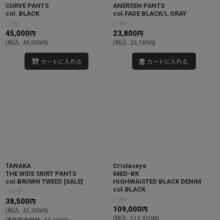
CURVE PANTS
ANERSEN PANTS
col. BLACK
col.FADE BLACK/L.GRAY
45,000
23,800
円
円
(
税込
:
49,500
)
(
税込
:
26,180
)
円
円
カートに入れる
カートに入れる
TANAKA
Cristaseya
THE WIDE SKIRT PANTS
04ED-BK
col.BROWN TWEED
[
SALE
]
HIGHWAISTED BLACK DENIM
col.BLACK
38,500
円
109,000
円
(
税込
:
42,350
)
円
(
税込
:
119,900
)
円