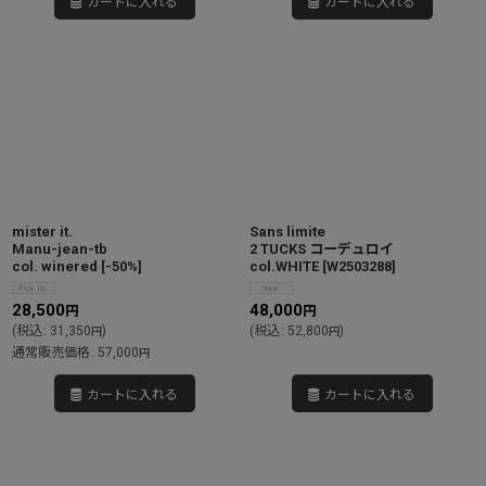
カートに入れる
カートに入れる
mister it.
Sans limite
Manu-jean-tb
2 TUCKS コーデュロイ
col. winered
[
-50%
]
col.WHITE
[
W2503288
]
28,500
48,000
円
円
(
税込
:
31,350
)
(
税込
:
52,800
)
円
円
通常販売価格
:
57,000
円
カートに入れる
カートに入れる