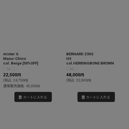
mister it.
BERNARD ZINS
Manu-Chino
H3
col. Beige
[
50%OFF
]
col.HERRINGBONE BROWN
22,500
48,000
円
円
(
税込
:
24,750
)
(
税込
:
52,800
)
円
円
通常販売価格
:
45,000
円
カートに入れる
カートに入れる