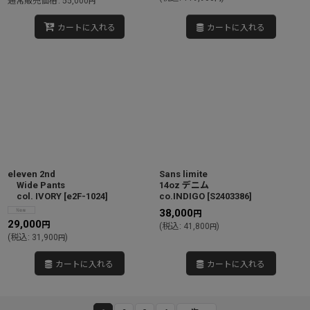
通常販売価格
:
55,000
円
カートに入れる
カートに入れる
eleven 2nd
Sans limite
Wide Pants
14oz デニム
col. IVORY
[
e2F-1024
]
co.INDIGO
[
S2403386
]
38,000
円
29,000
円
(
税込
:
41,800
)
円
(
税込
:
31,900
)
円
カートに入れる
カートに入れる