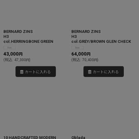
BERNARD ZINS
BERNARD ZINS
H3
H3
col.HERRINGBONE GREEN
col.GREY/BROWN GLEN CHECK
43,000
64,000
円
円
(
税込
:
47,300
)
(
税込
:
70,400
)
円
円
カートに入れる
カートに入れる
10 HANDCRAFTED MODERN
Oblada