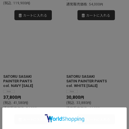
(
税込
:
119,900
)
円
通常販売価格
:
54,000
円
カートに入れる
カートに入れる
SATORU SASAKI
SATORU SASAKI
PAINTER PANTS
SATIN PAINTER PANTS
col. NAVY
[
SALE
]
col. WHITE
[
SALE
]
37,800
30,800
円
円
(
税込
:
41,580
)
(
税込
:
33,880
)
円
円
通常販売価格
:
54,000
通常販売価格
:
44,000
円
円
カートに入れる
カートに入れる