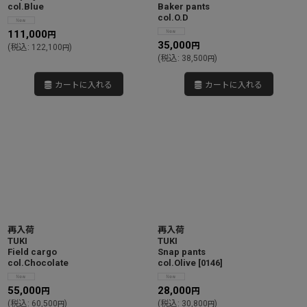
col.Blue
Baker pants
col.O.D
111,000
円
35,000
円
(
税込
:
122,100
)
円
(
税込
:
38,500
)
円
カートに入れる
カートに入れる
再入荷
再入荷
TUKI
TUKI
Field cargo
Snap pants
col.Chocolate
col.Olive
[
0146
]
55,000
28,000
円
円
(
税込
:
60,500
)
(
税込
:
30,800
)
円
円