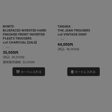
BOWTE
TANAKA
BLUEFACED WORSTED HARD
THE JEAN TROUSERS
FINISHED FRONT INVERTED
col.VINTAGE GRAY
PLEATS TROUSERS
col.CHARCOAL
[
SALE
]
44,000
円
(
税込
:
48,400
)
円
35,000
円
(
税込
:
38,500
)
円
通常販売価格
:
50,000
円
カートに入れる
カートに入れる