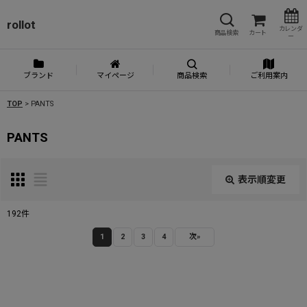
rollot
カレンダ
商品検索
カート
ー
ブランド
マイページ
商品検索
ご利用案内
TOP
>
PANTS
PANTS
表示順変更
閉じる
192
件
表示数
:
1
2
3
4
次
»
並び順
: