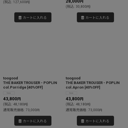
28,000
円
(
税込
:
127,600
)
円
(
税込
:
30,800
)
円
カートに入れる
カートに入れる
toogood
toogood
THE BAKER TROUSER - POPLIN
THE BAKER TROUSER - POPLIN
col.Porridge
[
40%OFF
]
col.Apron
[
40%OFF
]
43,800
43,800
円
円
(
税込
:
48,180
)
(
税込
:
48,180
)
円
円
通常販売価格
:
73,000
通常販売価格
:
73,000
円
円
カートに入れる
カートに入れる