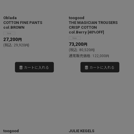
Oblada
toogood
COTTON FINE PANTS
THE MAGICIAN TROUSERS
col.BROWN
CRISP COTTON
col.Berry
[
40%OFF
]
27,200
円
73,200
円
(
税込
:
29,920
)
円
(
税込
:
80,520
)
円
通常販売価格
:
122,000
円
カートに入れる
カートに入れる
toogood
JULIE KEGELS