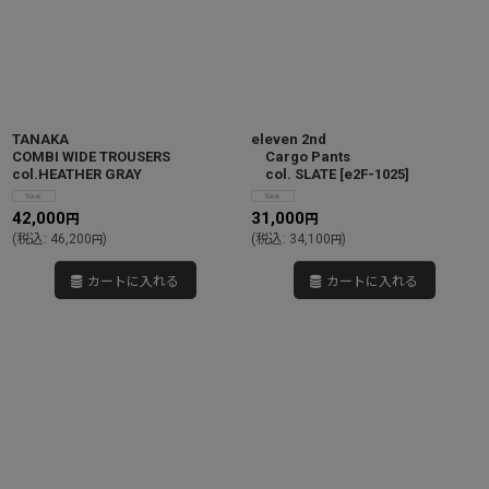
TANAKA
eleven 2nd
COMBI WIDE TROUSERS
Cargo Pants
col.HEATHER GRAY
col. SLATE
[
e2F-1025
]
42,000
31,000
円
円
(
税込
:
46,200
)
(
税込
:
34,100
)
円
円
カートに入れる
カートに入れる