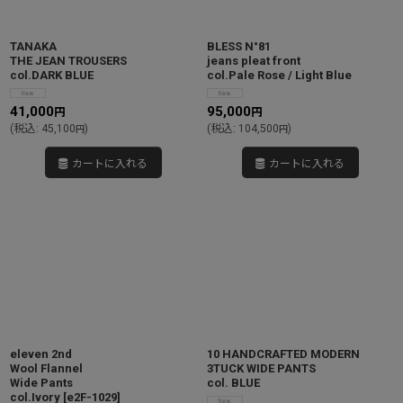
TANAKA
BLESS N°81
THE JEAN TROUSERS
jeans pleat front
col.DARK BLUE
col.Pale Rose / Light Blue
41,000
95,000
円
円
(
税込
:
45,100
)
(
税込
:
104,500
)
円
円
カートに入れる
カートに入れる
eleven 2nd
10 HANDCRAFTED MODERN
Wool Flannel
3TUCK WIDE PANTS
Wide Pants
col. BLUE
col.Ivory
[
e2F-1029
]