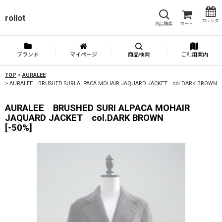
rollot
カレンダ
商品検索
カート
ー
ブランド
マイページ
商品検索
ご利用案内
TOP
>
AURALEE
>
AURALEE BRUSHED SURI ALPACA MOHAIR JAQUARD JACKET col.DARK BROWN
AURALEE BRUSHED SURI ALPACA MOHAIR
JAQUARD JACKET col.DARK BROWN
[
-50%
]