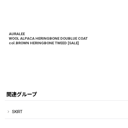
AURALEE
WOOL ALPACA HERINGBONE DOUBLUE COAT
col.BROWN HERINGBONE TWEED
[
SALE
]
関連グループ
SKIRT