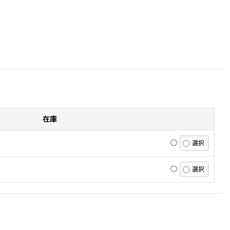
在庫
◯
◯