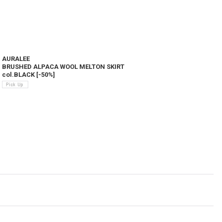
AURALEE
BRUSHED ALPACA WOOL MELTON SKIRT
C
col.BLACK
[
-50%
]
c
7
(