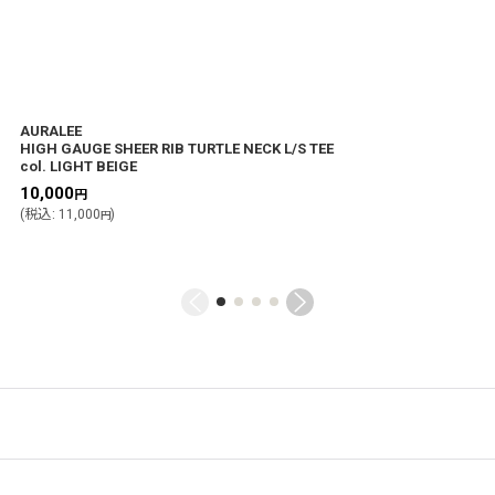
AURALEE
HIGH GAUGE SHEER RIB TURTLE NECK L/S TEE
col. LIGHT BEIGE
10,000
円
(
税込
:
11,000
)
円