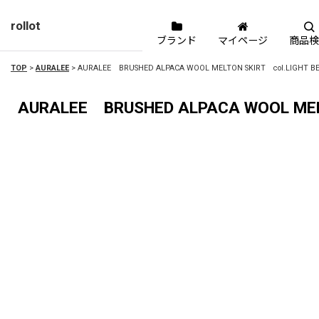
rollot
ブランド
マイページ
商品検
TOP
>
AURALEE
>
AURALEE BRUSHED ALPACA WOOL MELTON SKIRT col.LIGHT BE
AURALEE BRUSHED ALPACA WOOL MELT