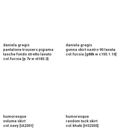
daniela gregis
daniela gregis
pantalone trousers pigiama
gonna skirt nastro 90 lavata
tasche fondo stretto lavato
col.fucsia
[
g88k w c155.1.10
]
col.fucsia
[
p 7v w st183.3
]
humoresque
humoresque
volume skirt
random tuck skirt
col.navy
[
IA2301
]
col.khaki
[
HS2303
]