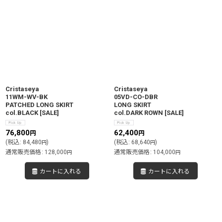
Cristaseya
Cristaseya
11WM-WV-BK
05VD-CO-DBR
PATCHED LONG SKIRT
LONG SKIRT
col.BLACK
[
SALE
]
col.DARK ROWN
[
SALE
]
76,800
62,400
円
円
(
税込
:
84,480
)
(
税込
:
68,640
)
円
円
通常販売価格
:
128,000
通常販売価格
:
104,000
円
円
カートに入れる
カートに入れる