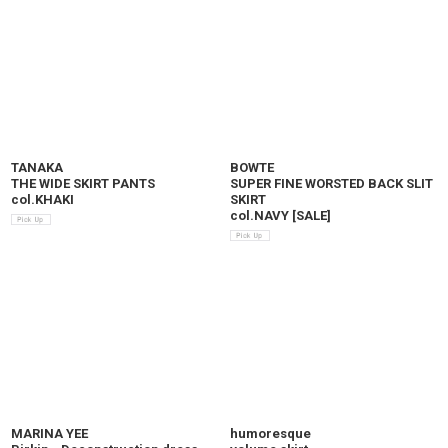
TANAKA
BOWTE
THE WIDE SKIRT PANTS
SUPER FINE WORSTED BACK SLIT
col.KHAKI
SKIRT
col.NAVY
[
SALE
]
MARINA YEE
humoresque