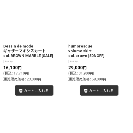
Dessin de mode
humoresque
ギャザーマキシスカート
volume skirt
col.BROWN MARBLE
[
SALE
]
col.brown
[
50%OFF
]
16,100
29,000
円
円
(
税込
:
17,710
)
(
税込
:
31,900
)
円
円
通常販売価格
:
23,000
通常販売価格
:
58,000
円
円
カートに入れる
カートに入れる