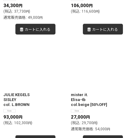
34,300
106,000
円
円
(
税込
:
37,730
)
(
税込
:
116,600
)
円
円
通常販売価格
:
49,000
円
カートに入れる
カートに入れる
JULIE KEGELS
mister it.
SISLEY
Elisa-tb
col. L.BROWN
col.beige
[
50%OFF
]
93,000
27,000
円
円
(
税込
:
102,300
)
(
税込
:
29,700
)
円
円
通常販売価格
:
54,000
円