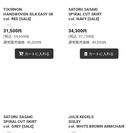
TOURNON
SATORU SASAKI
HANDWOVEN SILK EASY SK
SPIRAL CUT SKIRT
col. RED
[
SALE
]
col. NAVY
[
SALE
]
31,500
34,300
円
円
(
税込
:
34,650
)
(
税込
:
37,730
)
円
円
通常販売価格
:
45,000
通常販売価格
:
49,000
円
円
カートに入れる
カートに入れる
SATORU SASAKI
JULIE KEGELS
SPIRAL CUT SKIRT
SISLEY
col. GREY
[
SALE
]
col. WHITE BROWN ARMCHAIR