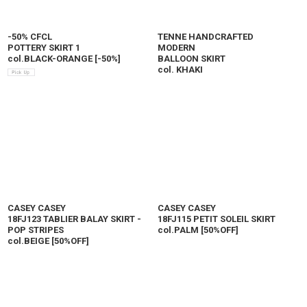
-50% CFCL
TENNE HANDCRAFTED
POTTERY SKIRT 1
MODERN
col.BLACK-ORANGE
[
-50%
]
BALLOON SKIRT
col. KHAKI
CASEY CASEY
CASEY CASEY
18FJ123 TABLIER BALAY SKIRT -
18FJ115 PETIT SOLEIL SKIRT
POP STRIPES
col.PALM
[
50%OFF
]
col.BEIGE
[
50%OFF
]