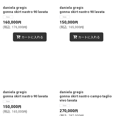
daniela gregis
daniela gregis
gonna skirt nastro 90 lavata
gonna skirt nastro 90 lavata
160,000
150,000
円
円
(
税込
:
176,000
)
(
税込
:
165,000
)
円
円
カートに入れる
カートに入れる
daniela gregis
daniela gregis
gonna skirt nastro 90 lavata
gonna skirt nastro campo taglio
vivo lavata
150,000
円
270,000
円
(
税込
:
165,000
)
円
(
税込
:
297,000
)
円