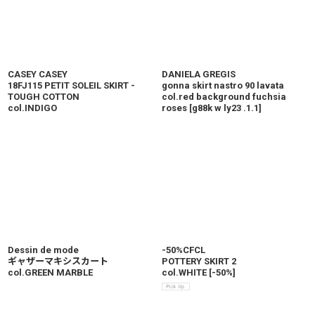
CASEY CASEY
DANIELA GREGIS
18FJ115 PETIT SOLEIL SKIRT -
gonna skirt nastro 90 lavata
TOUGH COTTON
col.red background fuchsia
col.INDIGO
roses
[
g88k w ly23 .1.1
]
Dessin de mode
-50%CFCL
ギャザーマキシスカート
POTTERY SKIRT 2
col.GREEN MARBLE
col.WHITE
[
-50%
]