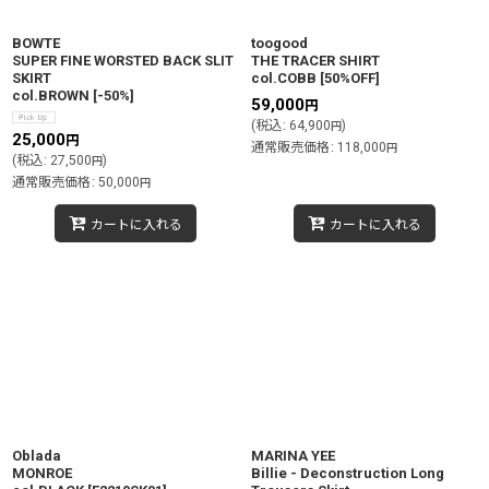
BOWTE
toogood
SUPER FINE WORSTED BACK SLIT
THE TRACER SHIRT
SKIRT
col.COBB
[
50%OFF
]
col.BROWN
[
-50%
]
59,000
円
(
税込
:
64,900
)
円
25,000
円
通常販売価格
:
118,000
円
(
税込
:
27,500
)
円
通常販売価格
:
50,000
円
カートに入れる
カートに入れる
Oblada
MARINA YEE
MONROE
Billie - Deconstruction Long