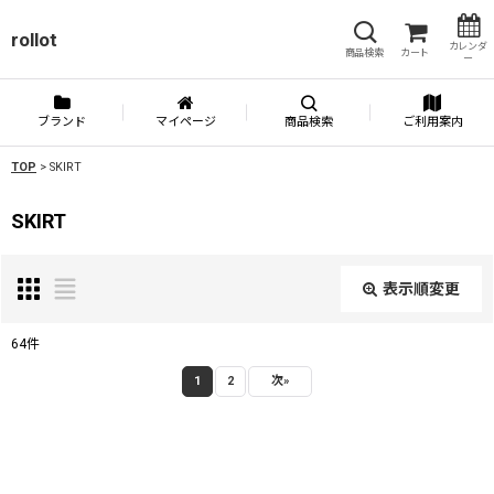
rollot
カレンダ
商品検索
カート
ー
ブランド
マイページ
商品検索
ご利用案内
TOP
>
SKIRT
SKIRT
表示順変更
閉じる
64
件
表示数
:
1
2
次
»
並び順
: