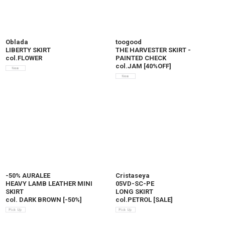
Oblada
toogood
LIBERTY SKIRT
THE HARVESTER SKIRT -
col.FLOWER
PAINTED CHECK
col.JAM
[
40%OFF
]
-50% AURALEE
Cristaseya
HEAVY LAMB LEATHER MINI
05VD-SC-PE
SKIRT
LONG SKIRT
col. DARK BROWN
[
-50%
]
col.PETROL
[
SALE
]