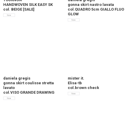
HANDWOVEN SILK EASY SK
gonna skirt nastro lavata
col. BEIGE
[
SALE
]
col.QUADRO 5cm GIALLO FLUO
GLOW
daniela gregis
mister it.
gonna skirt coulisse stretta
Elisa-tb
lavato
col.brown check
col.VISO GRANDE DRAWING