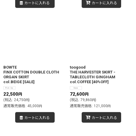
カートに入れる
カートに入れる
BOWTE
toogood
FINX COTTON DOUBLE CLOTH
THE HARVESTER SKIRT -
ORGAN SKIRT
TABLECLOTH GINGHAM
col.BEIGE
[
SALE
]
col.COFFEE
[
40%OFF
]
22,500
72,600
円
円
(
税込
:
24,750
)
(
税込
:
79,860
)
円
円
通常販売価格
:
45,000
通常販売価格
:
121,000
円
円
カートに入れる
カートに入れる