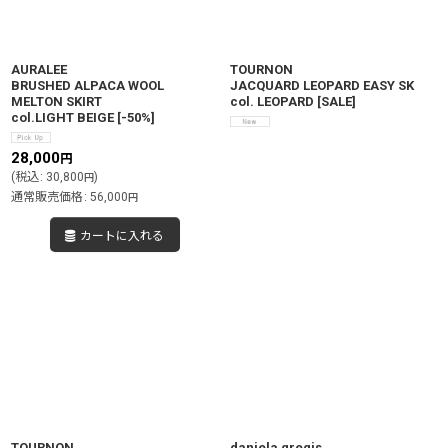
AURALEE
TOURNON
BRUSHED ALPACA WOOL
JACQUARD LEOPARD EASY SK
MELTON SKIRT
col. LEOPARD
[
SALE
]
col.LIGHT BEIGE
[
-50%
]
28,000
円
(
税込
:
30,800
)
円
通常販売価格
:
56,000
円
カートに入れる
TOURNON
daniela gregis