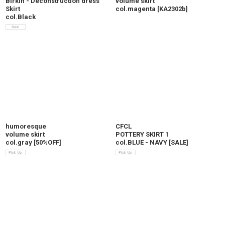
Birkin - Deconstruction dress
volume skirt
Skirt
col.magenta
[
KA2302b
]
col.Black
humoresque
CFCL
volume skirt
POTTERY SKIRT 1
col.gray
[
50%OFF
]
col.BLUE - NAVY
[
SALE
]