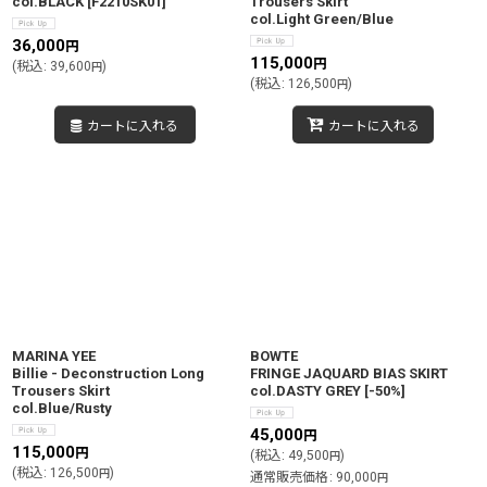
col.BLACK
[
F2210SK01
]
Trousers Skirt
col.Light Green/Blue
36,000
円
115,000
円
(
税込
:
39,600
)
円
(
税込
:
126,500
)
円
カートに入れる
カートに入れる
MARINA YEE
BOWTE
Billie - Deconstruction Long
FRINGE JAQUARD BIAS SKIRT
Trousers Skirt
col.DASTY GREY
[
-50%
]
col.Blue/Rusty
45,000
円
115,000
円
(
税込
:
49,500
)
円
(
税込
:
126,500
)
円
通常販売価格
:
90,000
円