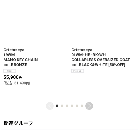
Cristaseya
Cristaseya
19WM
01WM-HB-BK/WH
MANO KEY CHAIN
COLLARLESS OVERSIZED COAT
col.BRONZE
col.BLACK&WHITE
[
50%OFF
]
55,900
円
(
税込
:
61,490
)
円
関連グループ