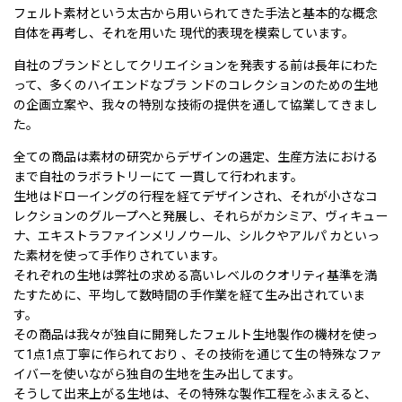
フェルト素材という太古から用いられてきた手法と基本的な概念
自体を再考し、それを用いた 現代的表現を模索しています。
自社のブランドとしてクリエイションを発表する前は長年にわた
って、多くのハイエンドなブラ ンドのコレクションのための生地
の企画立案や、我々の特別な技術の提供を通して協業してきまし
た。
全ての商品は素材の研究からデザインの選定、生産方法における
まで自社のラボラトリーにて 一貫して行われます。
生地はドローイングの行程を経てデザインされ、それが小さなコ
レクションのグループへと発展し、それらがカシミア、ヴィキュー
ナ、エキストラファインメリノウール、シルクやアルパ カといっ
た素材を使って手作りされています。
それぞれの生地は弊社の求める高いレベルのクオリティ基準を満
たすために、平均して数時間の手作業を経て生み出されていま
す。
その商品は我々が独自に開発したフェルト生地製作の機材を使っ
て1点1点丁寧に作られており 、その技術を通じて生の特殊なファ
イバーを使いながら独自の生地を生み出してます。
そうして出来上がる生地は、その特殊な製作工程をふまえると、