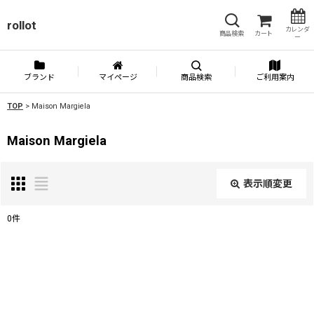
rollot
カレンダ
商品検索
カート
ー
ブランド
マイページ
商品検索
ご利用案内
TOP
>
Maison Margiela
Maison Margiela
表示順変更
閉じる
0
件
表示数
:
並び順
: