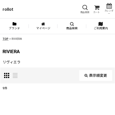
rollot
カレンダ
商品検索
カート
ー
ブランド
マイページ
商品検索
ご利用案内
TOP
>
RIVIERA
RIVIERA
リヴィエラ
表示順変更
閉じる
9
件
表示数
:
並び順
: