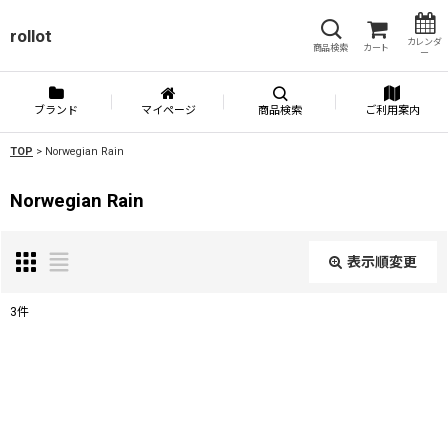
rollot
カレンダ
商品検索
カート
ー
ブランド
マイページ
商品検索
ご利用案内
TOP
>
Norwegian Rain
Norwegian Rain
表示順変更
閉じる
3
件
表示数
:
並び順
: