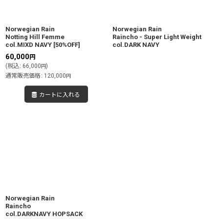
絞り込む
Norwegian Rain
Norwegian Rain
Notting Hill Femme
Raincho - Super Light Weight
col.MIXD NAVY
[
50%OFF
]
col.DARK NAVY
60,000
円
(
税込
:
66,000
)
円
通常販売価格
:
120,000
円
カートに入れる
Norwegian Rain
Raincho
col.DARKNAVY HOPSACK