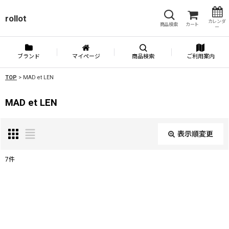
rollot
カレンダ
商品検索
カート
ー
ブランド
マイページ
商品検索
ご利用案内
TOP
>
MAD et LEN
MAD et LEN
表示順変更
閉じる
7
件
表示数
:
並び順
: