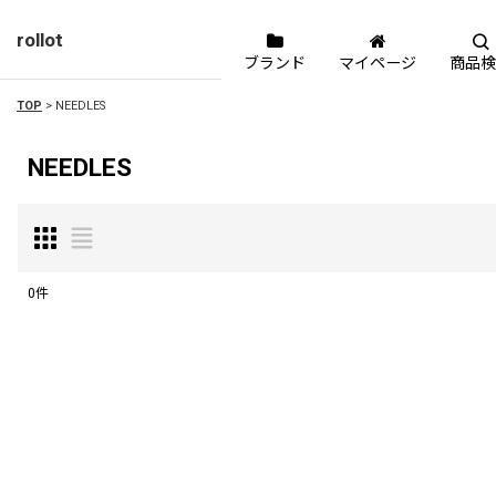
rollot
ブランド
マイページ
商品検
TOP
>
NEEDLES
NEEDLES
0
件
表示数
:
並び順
: