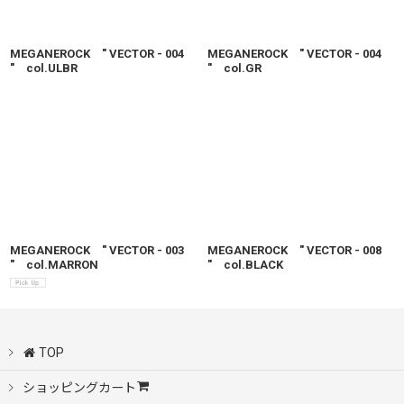
絞り込む
MEGANEROCK " VECTOR - 004
MEGANEROCK " VECTOR - 004
" col.ULBR
" col.GR
MEGANEROCK " VECTOR - 003
MEGANEROCK " VECTOR - 008
" col.MARRON
" col.BLACK
TOP
ショッピングカート