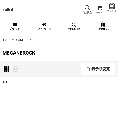
rollot
カレンダ
商品検索
カート
ー
ブランド
マイページ
商品検索
ご利用案内
TOP
>
MEGANEROCK
MEGANEROCK
表示順変更
閉じる
4
件
表示数
:
並び順
: