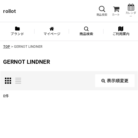
rollot
カレンダ
商品検索
カート
ー
ブランド
マイページ
商品検索
ご利用案内
TOP
>
GERNOT LINDNER
GERNOT LINDNER
表示順変更
閉じる
0
件
表示数
:
並び順
: