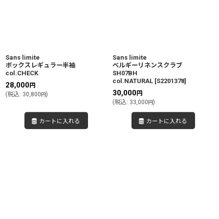
並び順
:
絞り込む
Sans limite
Sans limite
ボックスレギュラー半袖
ベルギーリネンスクラブ
col.CHECK
SH07BH
col.NATURAL
[
S2201378
]
28,000
円
30,000
円
(
税込
:
30,800
)
円
(
税込
:
33,000
)
円
カートに入れる
カートに入れる