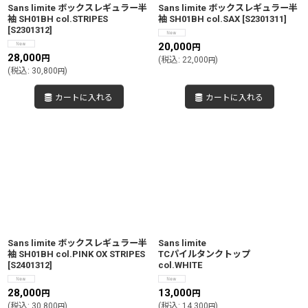
Sans limite ボックスレギュラー半
Sans limite ボックスレギュラー半
袖 SH01BH col.STRIPES
袖 SH01BH col.SAX
[
S2301311
]
[
S2301312
]
20,000
円
28,000
円
(
税込
:
22,000
)
円
(
税込
:
30,800
)
円
カートに入れる
カートに入れる
Sans limite ボックスレギュラー半
Sans limite
袖 SH01BH col.PINK OX STRIPES
TCパイルタンクトップ
[
S2401312
]
col.WHITE
28,000
13,000
円
円
(
税込
:
30,800
)
(
税込
:
14,300
)
円
円