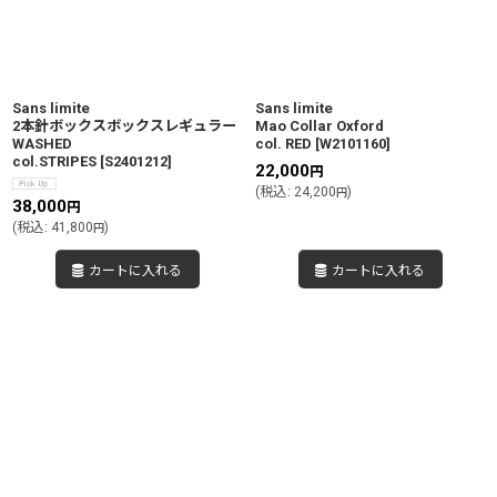
Sans limite
Sans limite
2本針ボックスボックスレギュラー
Mao Collar Oxford
WASHED
col. RED
[
W2101160
]
col.STRIPES
[
S2401212
]
22,000
円
(
税込
:
24,200
)
円
38,000
円
(
税込
:
41,800
)
円
カートに入れる
カートに入れる