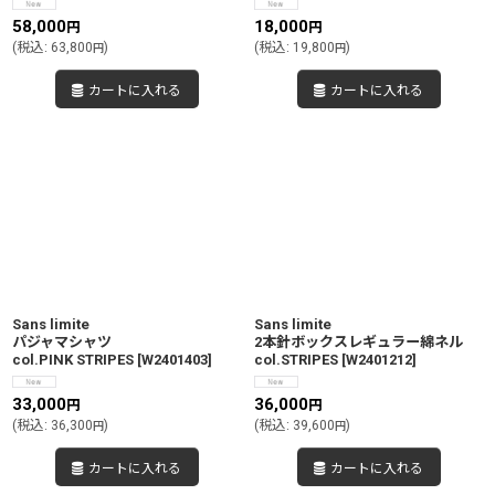
58,000
18,000
円
円
(
税込
:
63,800
)
(
税込
:
19,800
)
円
円
カートに入れる
カートに入れる
Sans limite
Sans limite
パジャマシャツ
2本針ボックスレギュラー綿ネル
col.PINK STRIPES
[
W2401403
]
col.STRIPES
[
W2401212
]
33,000
36,000
円
円
(
税込
:
36,300
)
(
税込
:
39,600
)
円
円
カートに入れる
カートに入れる