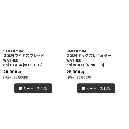
Sans limite
Sans limite
３本針ワイドスプレッド
２本針ボックスレギュラー
WASHED
WASHED
col.BLACK
[
W1801017
]
col.WHITE
[
S1901111
]
28,000
28,000
円
円
(
税込
:
30,800
)
(
税込
:
30,800
)
円
円
カートに入れる
カートに入れる