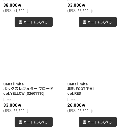
38,000
33,000
円
円
(
税込
:
41,800
)
(
税込
:
36,300
)
円
円
カートに入れる
カートに入れる
Sans limite
Sans limite
ボックスレギュラー ブロード
裏毛 FOOT T-V II
col.YELLOW
[
S2601110
]
col.RED
33,000
26,000
円
円
(
税込
:
36,300
)
(
税込
:
28,600
)
円
円
カートに入れる
カートに入れる