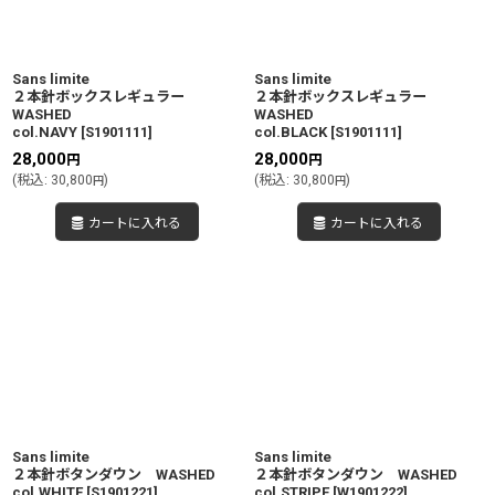
Sans limite
Sans limite
２本針ボックスレギュラー
２本針ボックスレギュラー
WASHED
WASHED
col.NAVY
[
S1901111
]
col.BLACK
[
S1901111
]
28,000
28,000
円
円
(
税込
:
30,800
)
(
税込
:
30,800
)
円
円
カートに入れる
カートに入れる
Sans limite
Sans limite
２本針ボタンダウン WASHED
２本針ボタンダウン WASHED
col.WHITE
[
S1901221
]
col.STRIPE
[
W1901222
]