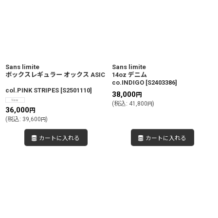
Sans limite
Sans limite
ボックスレギュラー オックス ASIC
14oz デニム
co.INDIGO
[
S2403386
]
col.PINK STRIPES
[
S2501110
]
38,000
円
(
税込
:
41,800
)
円
36,000
円
(
税込
:
39,600
)
円
カートに入れる
カートに入れる