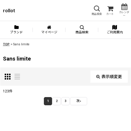
rollot
カレンダ
商品検索
カート
ー
ブランド
マイページ
商品検索
ご利用案内
TOP
>
Sans limite
Sans limite
表示順変更
閉じる
123
件
サブカテゴリ
:
1
2
3
次
»
表示数
: