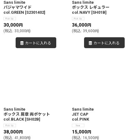
Sans limite
Sans limite
パジャマワイド
ボックス レギュラー
col.GREEN
[
S2301402
]
col.NAVY
[
SH01B
]
30,000
36,000
円
円
(
税込
:
33,000
)
(
税込
:
39,600
)
円
円
カートに入れる
カートに入れる
Sans limite
Sans limite
ボックス 肩章 両ポケット
JET CAP
col.BLACK
[
SH02B
]
col.PINK
38,000
15,000
円
円
(
税込
:
41,800
)
(
税込
:
16,500
)
円
円