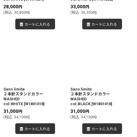
28,000
33,000
円
円
(
税込
:
30,800
)
(
税込
:
36,300
)
円
円
カートに入れる
カートに入れる
Sans limite
Sans limite
２本針スタンドカラー
２本針スタンドカラー
WASHED
WASHED
col.WHITE
[
W1801018
]
col.BLACK
[
W1801018
]
31,000
31,000
円
円
(
税込
:
34,100
)
(
税込
:
34,100
)
円
円
カートに入れる
カートに入れる