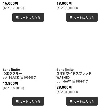
16,000
18,000
円
円
(
税込
:
17,600
)
(
税込
:
19,800
)
円
円
カートに入れる
カートに入れる
Sans limite
Sans limite
つまりクルー
３本針ワイドスプレッド
col.BLACK
[
W1902037
]
WASHED
col.NAVY
[
W1801017
]
13,800
円
28,000
円
(
税込
:
15,180
)
円
(
税込
:
30,800
)
円
カートに入れる
カートに入れる