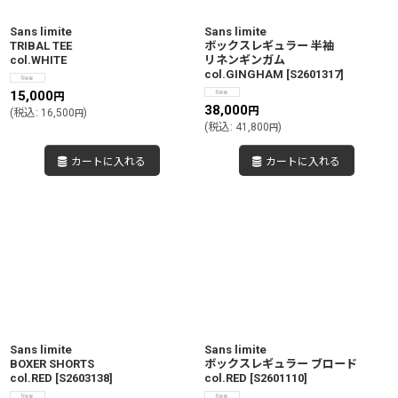
Sans limite
Sans limite
TRIBAL TEE
ボックスレギュラー 半袖
col.WHITE
リネンギンガム
col.GINGHAM
[
S2601317
]
15,000
円
38,000
円
(
税込
:
16,500
)
円
(
税込
:
41,800
)
円
カートに入れる
カートに入れる
Sans limite
Sans limite
BOXER SHORTS
ボックスレギュラー ブロード
col.RED
[
S2603138
]
col.RED
[
S2601110
]