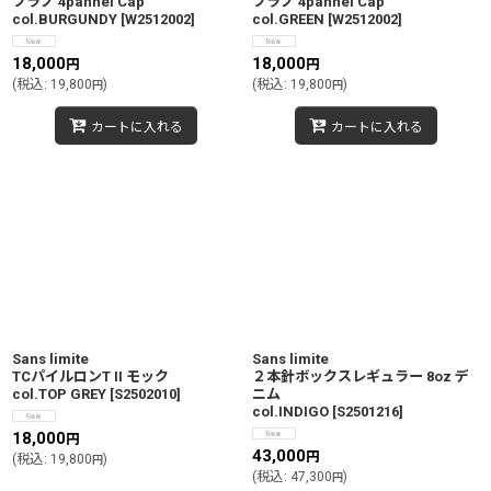
フラノ 4pannel Cap
フラノ 4pannel Cap
col.BURGUNDY
[
W2512002
]
col.GREEN
[
W2512002
]
18,000
18,000
円
円
(
税込
:
19,800
)
(
税込
:
19,800
)
円
円
カートに入れる
カートに入れる
Sans limite
Sans limite
TCパイルロンT II モック
２本針ボックスレギュラー 8oz デ
col.TOP GREY
[
S2502010
]
ニム
col.INDIGO
[
S2501216
]
18,000
円
43,000
円
(
税込
:
19,800
)
円
(
税込
:
47,300
)
円