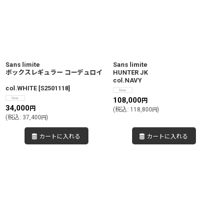
Sans limite
Sans limite
ボックスレギュラー コーデュロイ
HUNTER JK
col.NAVY
col.WHITE
[
S2501118
]
108,000
円
34,000
円
(
税込
:
118,800
)
円
(
税込
:
37,400
)
円
カートに入れる
カートに入れる