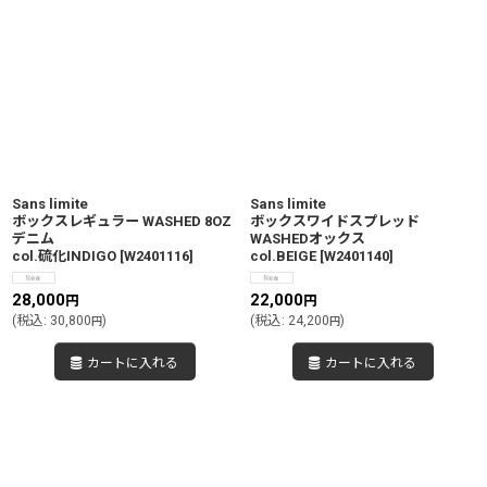
Sans limite
Sans limite
ボックスレギュラー WASHED 8OZ
ボックスワイドスプレッド
デニム
WASHEDオックス
col.硫化INDIGO
[
W2401116
]
col.BEIGE
[
W2401140
]
28,000
22,000
円
円
(
税込
:
30,800
)
(
税込
:
24,200
)
円
円
カートに入れる
カートに入れる