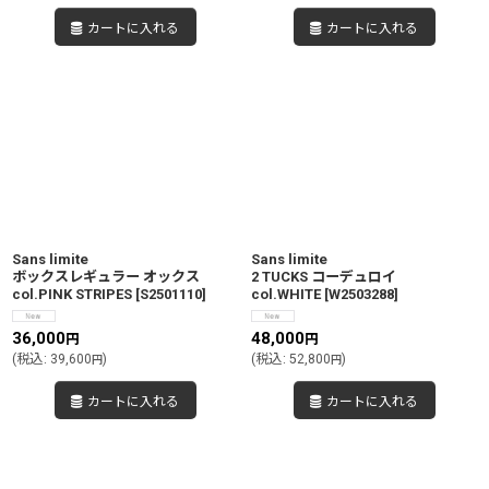
カートに入れる
カートに入れる
Sans limite
Sans limite
ボックスレギュラー オックス
2 TUCKS コーデュロイ
col.PINK STRIPES
[
S2501110
]
col.WHITE
[
W2503288
]
36,000
48,000
円
円
(
税込
:
39,600
)
(
税込
:
52,800
)
円
円
カートに入れる
カートに入れる