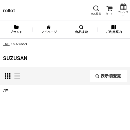
rollot
カレンダ
商品検索
カート
ー
ブランド
マイページ
商品検索
ご利用案内
TOP
>
SUZUSAN
SUZUSAN
表示順変更
閉じる
7
件
表示数
:
並び順
: