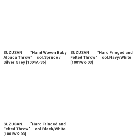
SUZUSAN "Hand Woven Baby
SUZUSAN "Hard Fringed and
Alpaca Throw" col.Spruce /
Felted Throw" col.Navy/White
Silver Grey
[
1004A-36
]
[
1001WK-03
]
SUZUSAN "Hard Fringed and
Felted Throw" col.Black/White
[
1001WK-03
]