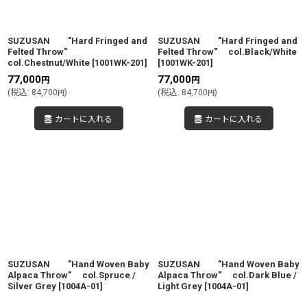
絞り込む
SUZUSAN "Hard Fringed and
SUZUSAN "Hard Fringed and
Felted Throw"
Felted Throw" col.Black/White
col.Chestnut/White
[
1001WK-201
]
[
1001WK-201
]
77,000
77,000
円
円
(
税込
:
84,700
)
(
税込
:
84,700
)
円
円
カートに入れる
カートに入れる
SUZUSAN "Hand Woven Baby
SUZUSAN "Hand Woven Baby
Alpaca Throw" col.Spruce /
Alpaca Throw" col.Dark Blue /
Silver Grey
[
1004A-01
]
Light Grey
[
1004A-01
]