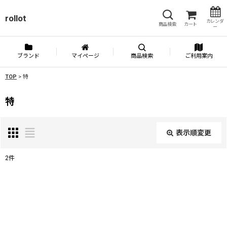
rollot
カレンダ
商品検索
カート
ー
ブランド
マイページ
商品検索
ご利用案内
TOP
>
特
特
表示順変更
閉じる
2
件
表示数
:
並び順
: