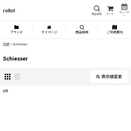
rollot
カレンダ
商品検索
カート
ー
ブランド
マイページ
商品検索
ご利用案内
TOP
>
Schiesser
Schiesser
表示順変更
閉じる
0
件
表示数
:
並び順
: