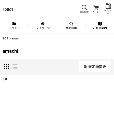
rollot
カレンダ
商品検索
カート
ー
ブランド
マイページ
商品検索
ご利用案内
TOP
>
amachi.
amachi.
表示順変更
閉じる
0
件
表示数
:
並び順
: