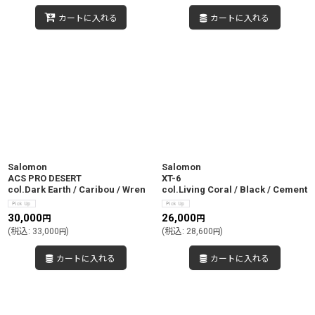
カートに入れる
カートに入れる
Salomon
Salomon
ACS PRO DESERT
XT-6
col.Dark Earth / Caribou / Wren
col.Living Coral / Black / Cement
30,000
26,000
円
円
(
税込
:
33,000
)
(
税込
:
28,600
)
円
円
カートに入れる
カートに入れる