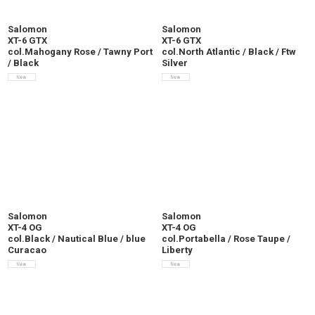
Salomon
Salomon
XT-6 GTX
XT-6 GTX
col.Mahogany Rose / Tawny Port
col.North Atlantic / Black / Ftw
/ Black
Silver
Salomon
Salomon
XT-4 OG
XT-4 OG
col.Black / Nautical Blue / blue
col.Portabella / Rose Taupe /
Curacao
Liberty