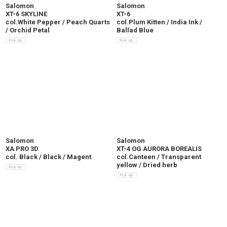
Salomon
Salomon
XT-6 SKYLINE
XT-6
col.White Pepper / Peach Quarts
col.Plum Kitten / India Ink /
/ Orchid Petal
Ballad Blue
Salomon
Salomon
XA PRO 3D
XT-4 OG AURORA BOREALIS
col. Black / Black / Magent
col.Canteen / Transparent
yellow / Dried herb