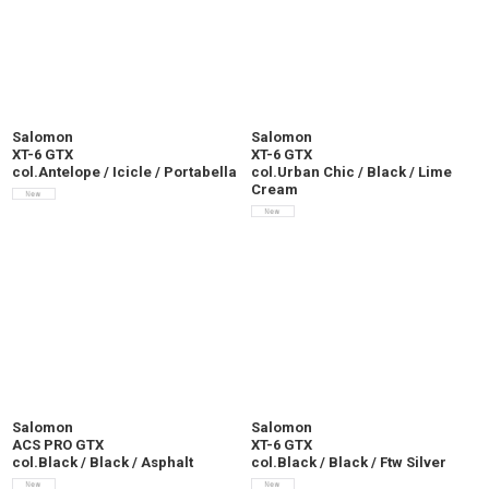
Salomon
Salomon
XT-6 GTX
XT-6 GTX
col.Antelope / Icicle / Portabella
col.Urban Chic / Black / Lime
Cream
Salomon
Salomon
ACS PRO GTX
XT-6 GTX
col.Black / Black / Asphalt
col.Black / Black / Ftw Silver