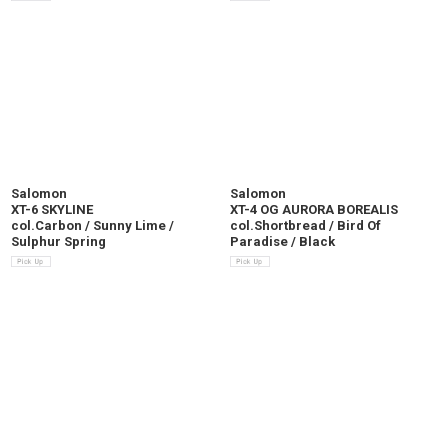
Salomon
Salomon
XT-6 SKYLINE
XT-4 OG AURORA BOREALIS
col.Carbon / Sunny Lime /
col.Shortbread / Bird Of
Sulphur Spring
Paradise / Black