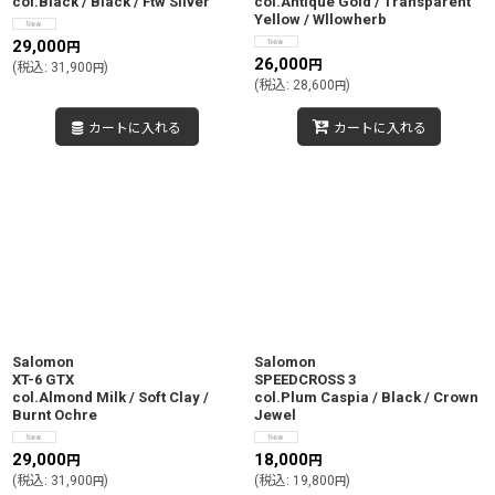
col.Black / Black / Ftw Silver
col.Antique Gold / Transparent
Yellow / Wllowherb
29,000
円
26,000
円
(
税込
:
31,900
)
円
(
税込
:
28,600
)
円
カートに入れる
カートに入れる
Salomon
Salomon
XT-6 GTX
SPEEDCROSS 3
col.Almond Milk / Soft Clay /
col.Plum Caspia / Black / Crown
Burnt Ochre
Jewel
29,000
18,000
円
円
(
税込
:
31,900
)
(
税込
:
19,800
)
円
円