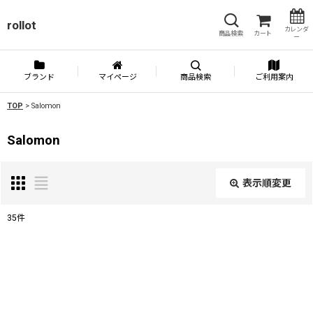
rollot
カレンダ
商品検索
カート
ー
ブランド
マイページ
商品検索
ご利用案内
TOP
>
Salomon
Salomon
表示順変更
閉じる
35
件
表示数
:
並び順
: