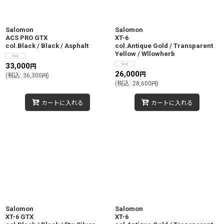
絞り込む
Salomon
Salomon
ACS PRO GTX
XT-6
col.Black / Black / Asphalt
col.Antique Gold / Transparent
Yellow / Wllowherb
33,000
円
26,000
円
(
税込
:
36,300
)
円
(
税込
:
28,600
)
円
カートに入れる
カートに入れる
Salomon
Salomon
XT-6 GTX
XT-6