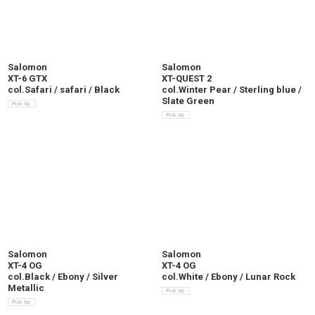
Salomon
Salomon
XT-6 GTX
XT-QUEST 2
col.Safari / safari / Black
col.Winter Pear / Sterling blue /
Slate Green
Salomon
Salomon
XT-4 OG
XT-4 OG
col.Black / Ebony / Silver
col.White / Ebony / Lunar Rock
Metallic