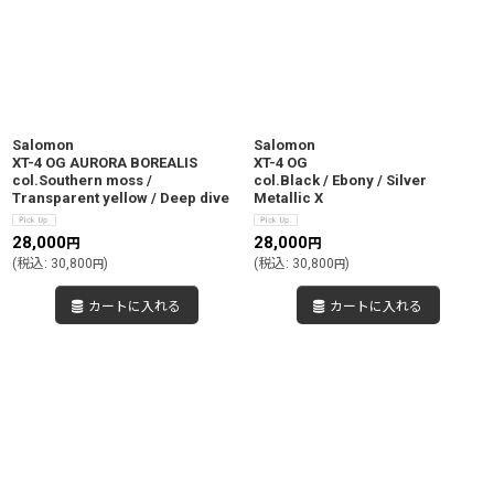
Salomon
Salomon
XT-4 OG AURORA BOREALIS
XT-4 OG
col.Southern moss /
col.Black / Ebony / Silver
Transparent yellow / Deep dive
Metallic X
28,000
28,000
円
円
(
税込
:
30,800
)
(
税込
:
30,800
)
円
円
カートに入れる
カートに入れる