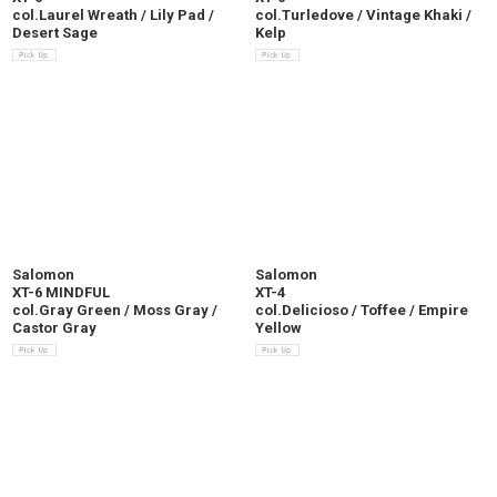
col.Laurel Wreath / Lily Pad /
col.Turledove / Vintage Khaki /
Desert Sage
Kelp
Salomon
Salomon
XT-6 MINDFUL
XT-4
col.Gray Green / Moss Gray /
col.Delicioso / Toffee / Empire
Castor Gray
Yellow