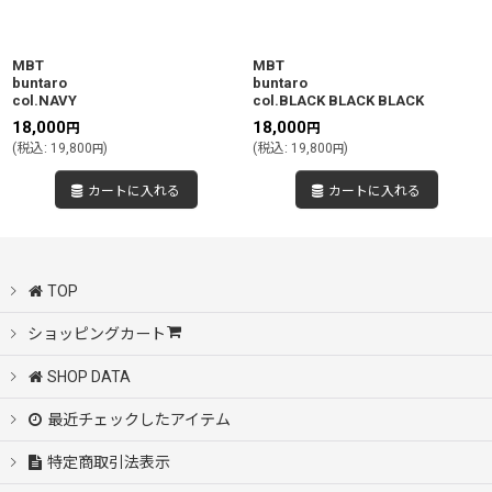
絞り込む
MBT
MBT
buntaro
buntaro
col.NAVY
col.BLACK BLACK BLACK
18,000
18,000
円
円
(
税込
:
19,800
)
(
税込
:
19,800
)
円
円
カートに入れる
カートに入れる
TOP
ショッピングカート
SHOP DATA
最近チェックしたアイテム
特定商取引法表示