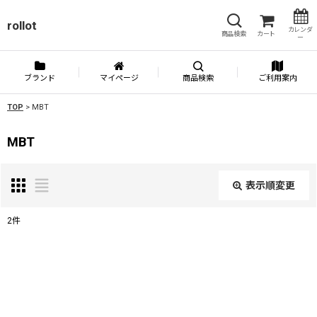
rollot
カレンダ
商品検索
カート
ー
ブランド
マイページ
商品検索
ご利用案内
TOP
>
MBT
MBT
表示順変更
閉じる
2
件
表示数
:
並び順
: