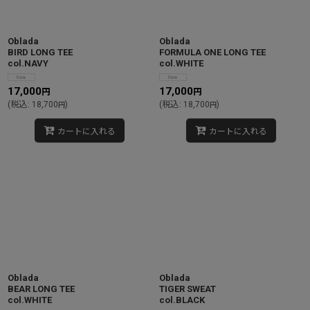
Oblada
Oblada
BIRD LONG TEE
FORMULA ONE LONG TEE
col.NAVY
col.WHITE
17,000
17,000
円
円
(
税込
:
18,700
)
(
税込
:
18,700
)
円
円
カートに入れる
カートに入れる
Oblada
Oblada
BEAR LONG TEE
TIGER SWEAT
col.WHITE
col.BLACK