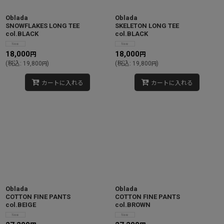
Oblada
Oblada
SNOWFLAKES LONG TEE
SKELETON LONG TEE
col.BLACK
col.BLACK
18,000
18,000
円
円
(
税込
:
19,800
)
(
税込
:
19,800
)
円
円
カートに入れる
カートに入れる
Oblada
Oblada
COTTON FINE PANTS
COTTON FINE PANTS
col.BEIGE
col.BROWN