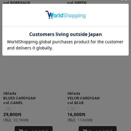
col.BORDEAUX
col.GREEN
7,200
7,200
円
円
(
税込
:
7,920
)
(
税込
:
7,920
)
円
円
カートに入れる
カートに入れる
Oblada
Oblada
BLUES CARDIGAN
VELOR CARDIGAN
col.CAMEL
col.BLUE
29,800
16,000
円
円
(
税込
:
32,780
)
(
税込
:
17,600
)
円
円