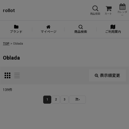
rollot
カレンダ
商品検索
カート
ー
ブランド
マイページ
商品検索
ご利用案内
TOP
>
Oblada
Oblada
表示順変更
閉じる
139
件
表示数
:
1
2
3
次
»
並び順
: