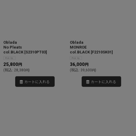
Oblada
Oblada
No Pleats
MONROE
col.BLACK
[
S2310PT03
]
col.BLACK
[
F2210SK01
]
25,800
36,000
円
円
(
税込
:
28,380
)
(
税込
:
39,600
)
円
円
カートに入れる
カートに入れる