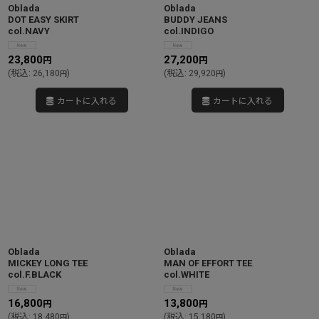
Oblada
Oblada
DOT EASY SKIRT
BUDDY JEANS
col.NAVY
col.INDIGO
23,800
27,200
円
円
(
税込
:
26,180
)
(
税込
:
29,920
)
円
円
カートに入れる
カートに入れる
Oblada
Oblada
MICKEY LONG TEE
MAN OF EFFORT TEE
col.F.BLACK
col.WHITE
16,800
13,800
円
円
(
税込
:
18,480
)
(
税込
:
15,180
)
円
円