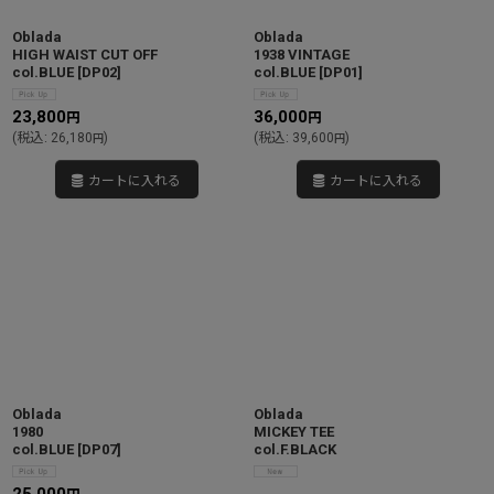
Oblada
Oblada
HIGH WAIST CUT OFF
1938 VINTAGE
col.BLUE
[
DP02
]
col.BLUE
[
DP01
]
23,800
36,000
円
円
(
税込
:
26,180
)
(
税込
:
39,600
)
円
円
カートに入れる
カートに入れる
Oblada
Oblada
1980
MICKEY TEE
col.BLUE
[
DP07
]
col.F.BLACK