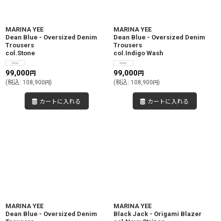
絞り込む
MARINA YEE
MARINA YEE
Dean Blue - Oversized Denim
Dean Blue - Oversized Denim
Trousers
Trousers
col.Stone
col.Indigo Wash
99,000
99,000
円
円
(
税込
:
108,900
)
(
税込
:
108,900
)
円
円
カートに入れる
カートに入れる
MARINA YEE
MARINA YEE
Dean Blue - Oversized Denim
Black Jack - Origami Blazer