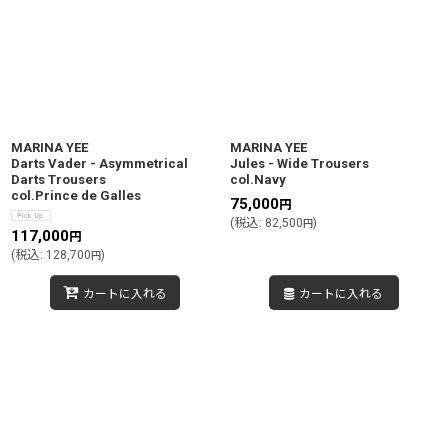
MARINA YEE
MARINA YEE
Darts Vader - Asymmetrical
Jules - Wide Trousers
Darts Trousers
col.Navy
col.Prince de Galles
75,000
円
(
税込
:
82,500
)
円
117,000
円
(
税込
:
128,700
)
円
カートに入れる
カートに入れる