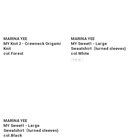
MARINA YEE
MARINA YEE
MY Knit 2 - Crewneck Origami
MY Sweet1 - Large
Knit
Sweatshirt（turned sleeves)
col.Forest
col.White
MARINA YEE
MY Sweet1 - Large
Sweatshirt（turned sleeves)
col.Black