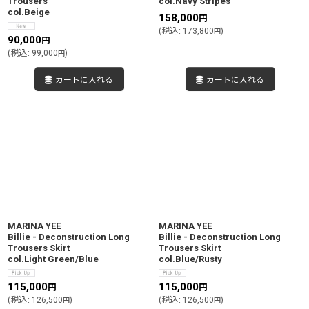
Trousers
col.Navy Stripes
col.Beige
158,000
円
(
税込
:
173,800
)
円
90,000
円
(
税込
:
99,000
)
円
カートに入れる
カートに入れる
MARINA YEE
MARINA YEE
Billie - Deconstruction Long
Billie - Deconstruction Long
Trousers Skirt
Trousers Skirt
col.Light Green/Blue
col.Blue/Rusty
115,000
115,000
円
円
(
税込
:
126,500
)
(
税込
:
126,500
)
円
円