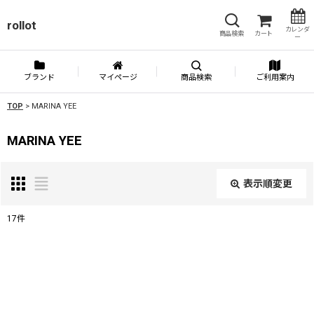
rollot
カレンダ
商品検索
カート
ー
ブランド
マイページ
商品検索
ご利用案内
TOP
>
MARINA YEE
MARINA YEE
表示順変更
閉じる
17
件
表示数
:
並び順
: