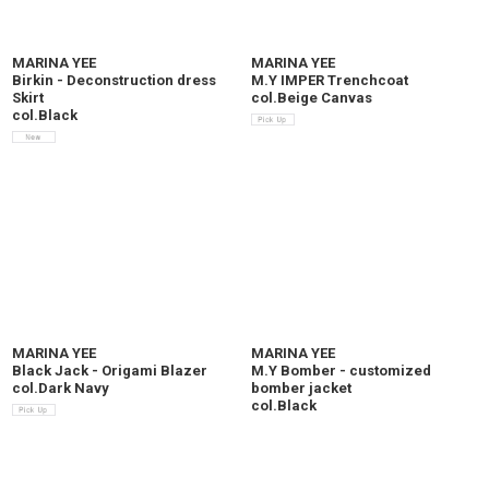
MARINA YEE
MARINA YEE
Birkin - Deconstruction dress
M.Y IMPER Trenchcoat
Skirt
col.Beige Canvas
col.Black
MARINA YEE
MARINA YEE
Black Jack - Origami Blazer
M.Y Bomber - customized
col.Dark Navy
bomber jacket
col.Black