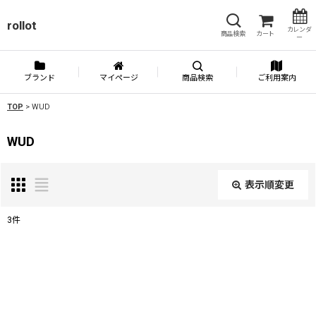
rollot
カレンダ
商品検索
カート
ー
ブランド
マイページ
商品検索
ご利用案内
TOP
>
WUD
WUD
表示順変更
閉じる
3
件
表示数
:
並び順
: