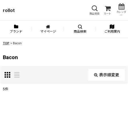
rollot
カレンダ
商品検索
カート
ー
ブランド
マイページ
商品検索
ご利用案内
TOP
>
Bacon
Bacon
表示順変更
閉じる
5
件
表示数
:
並び順
: