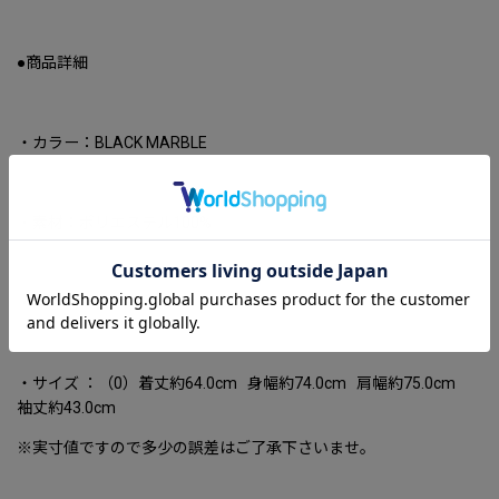
●商品詳細
・カラー：BLACK MARBLE
・素材：ポリエステル100%
・原産地：日本
・サイズ ：（0）着丈約64.0cm 身幅約74.0cm 肩幅約75.0cm
袖丈約43.0cm
※実寸値ですので多少の誤差はご了承下さいませ。