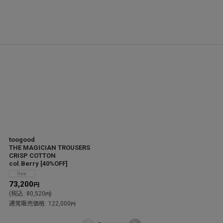
toogood
THE MAGICIAN TROUSERS
CRISP COTTON
col.Berry
[
40%OFF
]
73,200
円
(
税込
:
80,520
)
円
通常販売価格
:
122,000
円