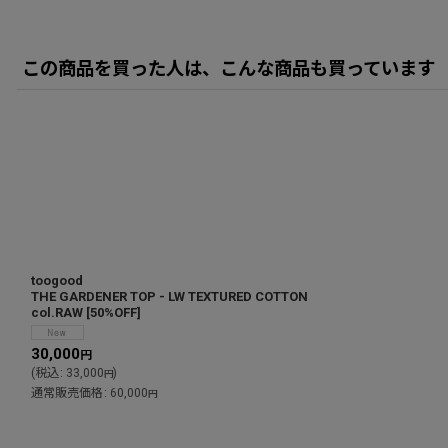
この商品を買った人は、こんな商品も買っています
toogood
THE GARDENER TOP - LW TEXTURED COTTON
col.RAW
[
50%OFF
]
30,000
円
(
税込
:
33,000
)
円
通常販売価格
:
60,000
円