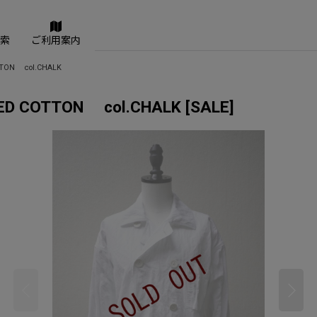
索
ご利用案内
TTON col.CHALK
LED COTTON col.CHALK
[
SALE
]