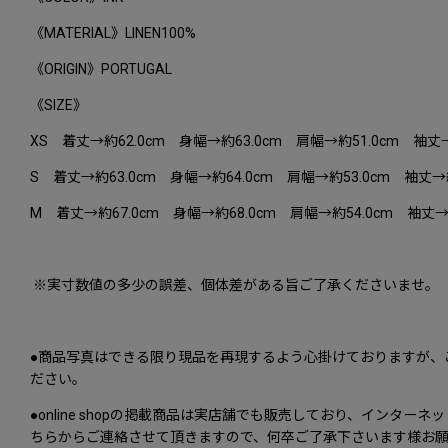
《MATERIAL》LINEN100%
《ORIGIN》PORTUGAL
《SIZE》
XS 着丈→約62.0cm 身幅→約63.0cm 肩幅→約51.0cm 袖丈→
S 着丈→約63.0cm 身幅→約64.0cm 肩幅→約53.0cm 袖丈→約
M 着丈→約67.0cm 身幅→約68.0cm 肩幅→約54.0cm 袖丈→約
※実寸数値の多少の誤差、個体差がある旨ご了承くださいませ。
●商品写真はできる限り現品を再現するよう心掛けておりますが、
ださい。
●online shopの掲載商品は実店舗でも販売しており、イ
ちらからご連絡させて頂きますので、何卒ご了承下さいます様お