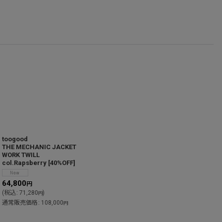
toogood
THE MECHANIC JACKET
T
WORK TWILL
c
col.Rapsberry
[
40%OFF
]
6
64,800
円
(
(
税込
:
71,280
)
円
通常販売価格
:
108,000
円