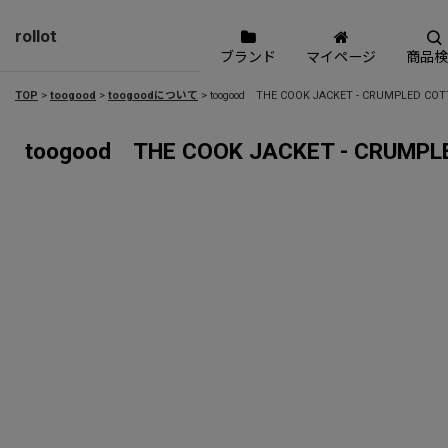
rollot
ブランド
マイページ
商品検
TOP
>
toogood
>
toogoodについて
>
toogood THE COOK JACKET - CRUMPLED CO
toogood THE COOK JACKET - CRUMP