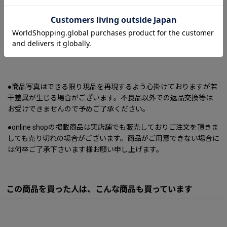
【ORIGIN】JAPAN
【SIZE】 ※実寸値のため多少の誤差はご了承くださいませ
1 着丈前約40cm 着丈後約40cm
●商品写真はできる限り現品を再現するよう心掛けておりますが若
干差異が生じる場合がございます。不良品以外での返品交換等は
お受けできませんので予めご了承ください。
●online shopの掲載商品は実店舗でも販売しておりご注文を頂きま
しても売り切れの場合がございます。商品がご用意できない場合に
は何卒ご了承下さいます様お願い申し上げます。
この商品を買った人は、こんな商品も買っています