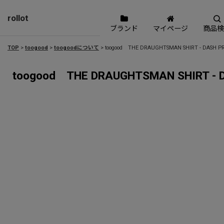
rollot
ブランド
マイページ
商品検
TOP
>
toogood
>
toogoodについて
>
toogood THE DRAUGHTSMAN SHIRT - DASH P
toogood THE DRAUGHTSMAN SHIRT - D