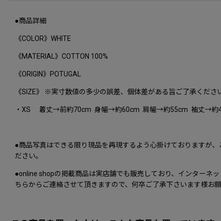
●商品詳細
《COLOR》WHITE
《MATERIAL》COTTON 100%
《ORIGIN》POTUGAL
《SIZE》 ※実寸数値の多少の誤差、個体差がある旨ご了承くださ
・XS 着丈→前約70cm 身幅→約60cm 肩幅→約55cm 袖丈→約
●商品写真はできる限り現品を再現するよう心掛けておりますが、
ださい。
●online shopの掲載商品は実店舗でも販売しており、イ
ちらからご連絡させて頂きますので、何卒ご了承下さいます様お