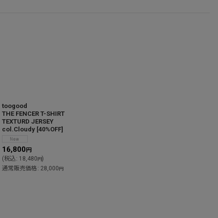
toogood
THE FENCER T-SHIRT
T
TEXTURD JERSEY
c
col.Cloudy
[
40%OFF
]
6
(
16,800
円
(
税込
:
18,480
)
円
通常販売価格
:
28,000
円