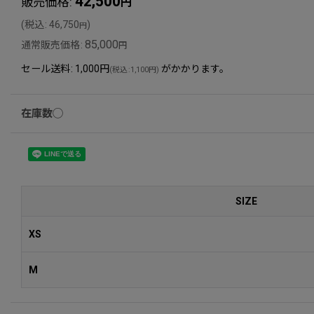
42,500
販売価格
:
円
(
税込
:
46,750
)
円
85,000
通常販売価格
:
円
セール送料
:
1,000円
がかかります。
(
税込
:
1,100円
)
在庫数◯
SIZE
XS
M