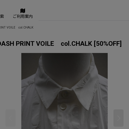
索
ご利用案内
RINT VOILE col.CHALK
ASH PRINT VOILE col.CHALK
[
50%OFF
]