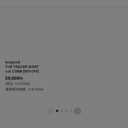
toogood
THE TRACER SHIRT
col.COBB
[
50%OFF
]
59,000
円
(
税込
:
64,900
)
円
通常販売価格
:
118,000
円