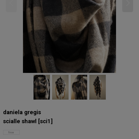
daniela gregis
scialle shawl
[
sci1
]