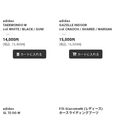
adidas
adidas
TAEKWONDO W
GAZELLE INDOOR
col.WHITE / BLACK / GUM
col.CRAOCH / SHARED / WARSAN
14,000
15,000
円
円
(
税込
:
15,400
)
(
税込
:
16,500
)
円
円
カートに入れる
カートに入れる
adidas
F.lli Giacometti (レディース)
SL 72 OG W
ホースライディングブーツ