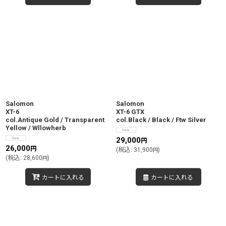
Salomon
Salomon
XT-6
XT-6 GTX
col.Antique Gold / Transparent
col.Black / Black / Ftw Silver
Yellow / Wllowherb
29,000
円
26,000
円
(
税込
:
31,900
)
円
(
税込
:
28,600
)
円
カートに入れる
カートに入れる