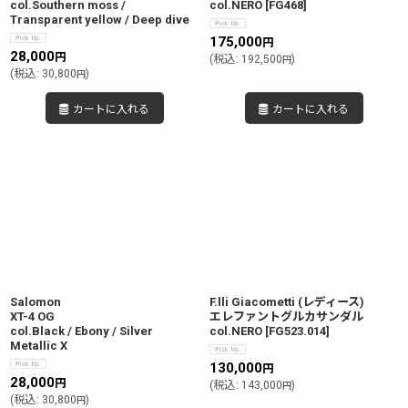
col.Southern moss /
col.NERO
[
FG468
]
Transparent yellow / Deep dive
175,000
円
28,000
円
(
税込
:
192,500
)
円
(
税込
:
30,800
)
円
カートに入れる
カートに入れる
Salomon
F.lli Giacometti (レディース)
XT-4 OG
エレファントグルカサンダル
col.Black / Ebony / Silver
col.NERO
[
FG523.014
]
Metallic X
130,000
円
28,000
円
(
税込
:
143,000
)
円
(
税込
:
30,800
)
円