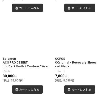
カートに入れる
カートに入れる
Salomon
OOFOS
ACS PRO DESERT
OOriginal - Recovery Shoes
col.Dark Earth / Caribou / Wren
col.Black
30,000
7,800
円
円
(
税込
:
33,000
)
(
税込
:
8,580
)
円
円
カートに入れる
カートに入れる