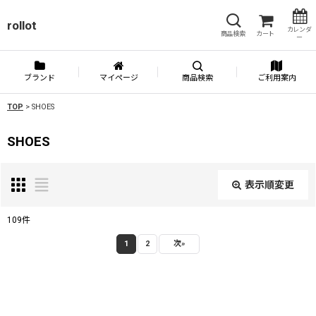
rollot
カレンダ
商品検索
カート
ー
ブランド
マイページ
商品検索
ご利用案内
TOP
>
SHOES
SHOES
表示順変更
閉じる
109
件
表示数
:
1
2
次
»
並び順
: