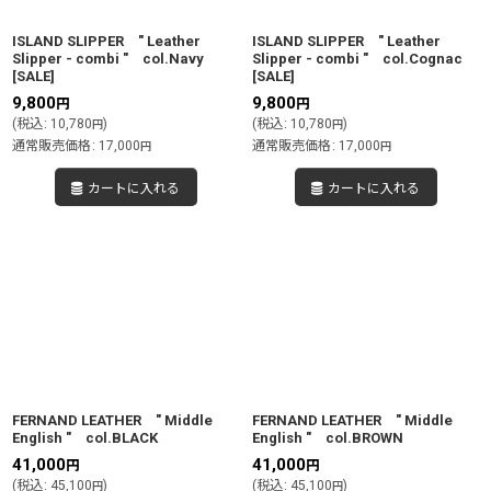
ISLAND SLIPPER " Leather
ISLAND SLIPPER " Leather
Slipper - combi " col.Navy
Slipper - combi " col.Cognac
[
SALE
]
[
SALE
]
9,800
9,800
円
円
(
税込
:
10,780
)
(
税込
:
10,780
)
円
円
通常販売価格
:
17,000
通常販売価格
:
17,000
円
円
カートに入れる
カートに入れる
FERNAND LEATHER " Middle
FERNAND LEATHER " Middle
English " col.BLACK
English " col.BROWN
41,000
41,000
円
円
(
税込
:
45,100
)
(
税込
:
45,100
)
円
円