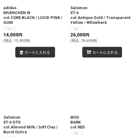
adidas
Salomon
MUENCHEN W
XT-6
col.CORE BLACK / LUCID PINK /
col.Antique Gold / Transparent
GUM
Yellow / Wllowherb
14,000
26,000
円
円
(
税込
:
15,400
)
(
税込
:
28,600
)
円
円
カートに入れる
カートに入れる
Salomon
WUD
XT-6 GTX
BARK
col.Almond Milk / Soft Clay /
col.RED
Burnt Ochre