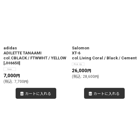
adidas
Salomon
ADILETTE TANAAMI
XT-6
col.CBLACK / FTWWHT / YELLOW
col.Living Coral / Black / Cement
[
JH6650
]
26,000
円
7,000
円
(
税込
:
28,600
)
円
(
税込
:
7,700
)
円
カートに入れる
カートに入れる