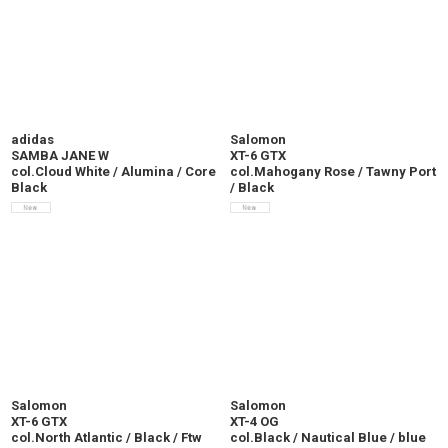
adidas
Salomon
SAMBA JANE W
XT-6 GTX
col.Cloud White / Alumina / Core
col.Mahogany Rose / Tawny Port
Black
/ Black
Salomon
Salomon
XT-6 GTX
XT-4 OG
col.North Atlantic / Black / Ftw
col.Black / Nautical Blue / blue