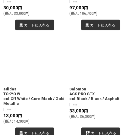
30,000
97,000
円
円
(
税込
:
33,000
)
(
税込
:
106,700
)
円
円
カートに入れる
カートに入れる
adidas
Salomon
TOKYO W
ACS PRO GTX
col.Off White / Core Black / Gold
col.Black / Black / Asphalt
Metallic
33,000
円
13,000
円
(
税込
:
36,300
)
円
(
税込
:
14,300
)
円
カートに入れる
カートに入れる