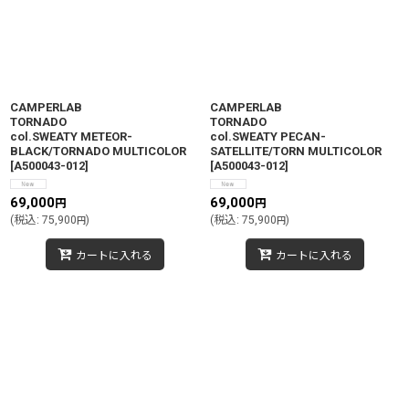
絞り込む
CAMPERLAB
CAMPERLAB
TORNADO
TORNADO
col.SWEATY METEOR-
col.SWEATY PECAN-
BLACK/TORNADO MULTICOLOR
SATELLITE/TORN MULTICOLOR
[
A500043-012
]
[
A500043-012
]
69,000
69,000
円
円
(
税込
:
75,900
)
(
税込
:
75,900
)
円
円
カートに入れる
カートに入れる