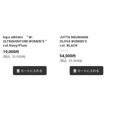
topo athletic " W-
JUTTA NEUMANN
ULTRAVENTURE WOMEN'S "
OLIVIA WOMEN'S
col.Navy/Plum
col. BLACK
19,000
円
54,000
円
(
税込
:
20,900
)
円
(
税込
:
59,400
)
円
カートに入れる
カートに入れる