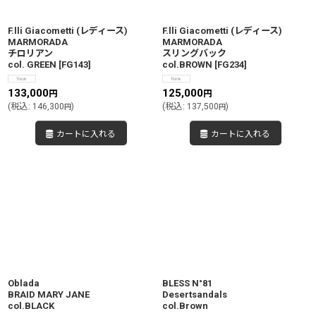
F.lli Giacometti (レディース)
F.lli Giacometti (レディース)
MARMORADA
MARMORADA
チロリアン
スリングバック
col. GREEN
[
FG143
]
col.BROWN
[
FG234
]
133,000
125,000
円
円
(
税込
:
146,300
)
(
税込
:
137,500
)
円
円
カートに入れる
カートに入れる
Oblada
BLESS N°81
BRAID MARY JANE
Desertsandals
col.BLACK
col.Brown