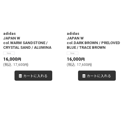
adidas
adidas
JAPAN W
JAPAN W
col.WARM SANDSTONE /
col.DARK BROWN / PRELOVED
CRYSTAL SAND / ALUMINA
BLUE / TRACE BROWN
16,000
16,000
円
円
(
税込
:
17,600
)
(
税込
:
17,600
)
円
円
カートに入れる
カートに入れる