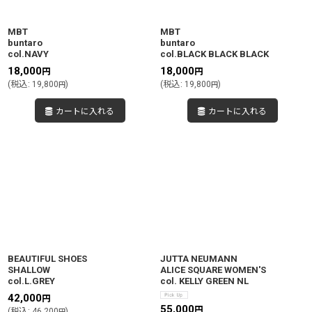
MBT
MBT
buntaro
buntaro
col.NAVY
col.BLACK BLACK BLACK
18,000
18,000
円
円
(
税込
:
19,800
)
(
税込
:
19,800
)
円
円
カートに入れる
カートに入れる
BEAUTIFUL SHOES
JUTTA NEUMANN
SHALLOW
ALICE SQUARE WOMEN'S
col.L.GREY
col. KELLY GREEN NL
42,000
円
55,000
円
(
税込
:
46,200
)
円