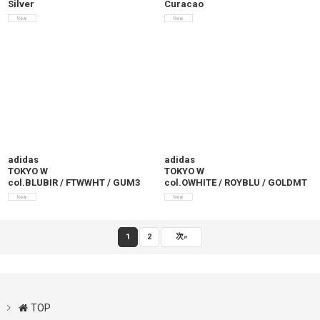
Silver
Curacao
adidas
adidas
TOKYO W
TOKYO W
col.BLUBIR / FTWWHT / GUM3
col.OWHITE / ROYBLU / GOLDMT
1
2
次
»
TOP