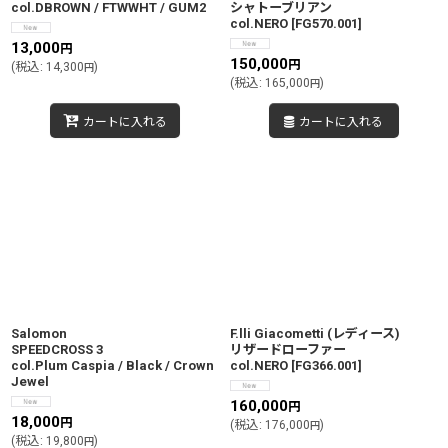
col.DBROWN / FTWWHT / GUM2
シャトーブリアン
col.NERO
[
FG570.001
]
13,000
円
150,000
円
(
税込
:
14,300
)
円
(
税込
:
165,000
)
円
カートに入れる
カートに入れる
Salomon
F.lli Giacometti (レディース)
SPEEDCROSS 3
リザードローファー
col.Plum Caspia / Black / Crown
col.NERO
[
FG366.001
]
Jewel
160,000
円
18,000
円
(
税込
:
176,000
)
円
(
税込
:
19,800
)
円