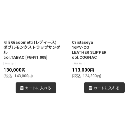
F.lli Giacometti (レディース)
Cristaseya
ダブルモンクストラップサンダ
16PV-CO
ル
LEATHER SLIPPER
col.TABAC
[
FG491.008
]
col.COGNAC
130,000
113,000
円
円
(
税込
:
143,000
)
(
税込
:
124,300
)
円
円
カートに入れる
カートに入れる