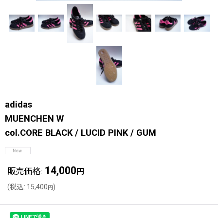
adidas
MUENCHEN W
col.CORE BLACK / LUCID PINK / GUM
14,000
販売価格
:
円
(
税込
:
15,400
)
円