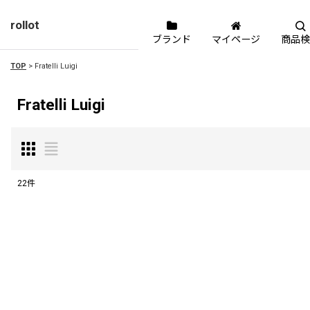
rollot
ブランド
マイページ
商品検
TOP
>
Fratelli Luigi
Fratelli Luigi
22
件
表示数
:
並び順
: