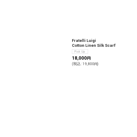
Fratelli Luigi
Cotton Linen Silk Scarf
18,000
円
(
税込
:
19,800
)
円