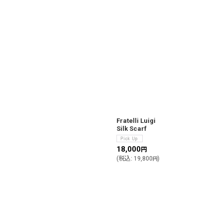
Fratelli Luigi
Silk Scarf
18,000
円
(
税込
:
19,800
)
円