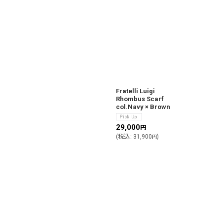
Fratelli Luigi
Rhombus Scarf
col.Navy × Brown
29,000
円
(
税込
:
31,900
)
円