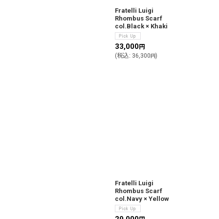
Fratelli Luigi
Rhombus Scarf
col.Black × Khaki
33,000
円
(
税込
:
36,300
)
円
Fratelli Luigi
Rhombus Scarf
col.Navy × Yellow