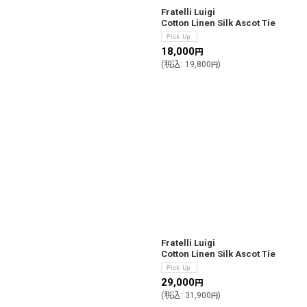
Fratelli Luigi
Cotton Linen Silk Ascot Tie
18,000
円
(
税込
:
19,800
)
円
Fratelli Luigi
Cotton Linen Silk Ascot Tie
29,000
円
(
税込
:
31,900
)
円