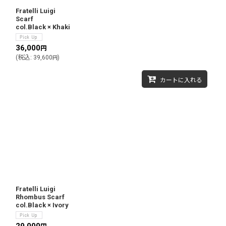
Fratelli Luigi
Scarf
col.Black × Khaki
36,000
円
(
税込
:
39,600
)
円
カートに入れる
Fratelli Luigi
Rhombus Scarf
col.Black × Ivory