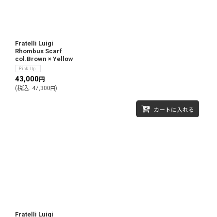
Fratelli Luigi
Rhombus Scarf
col.Brown × Yellow
43,000
円
(
税込
:
47,300
)
円
カートに入れる
Fratelli Luigi