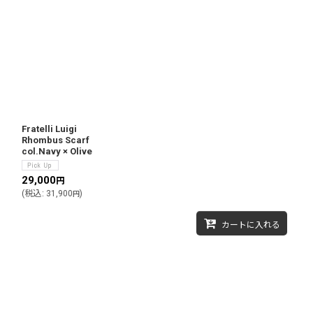
Fratelli Luigi
Rhombus Scarf
col.Navy × Olive
29,000
円
(
税込
:
31,900
)
円
カートに入れる