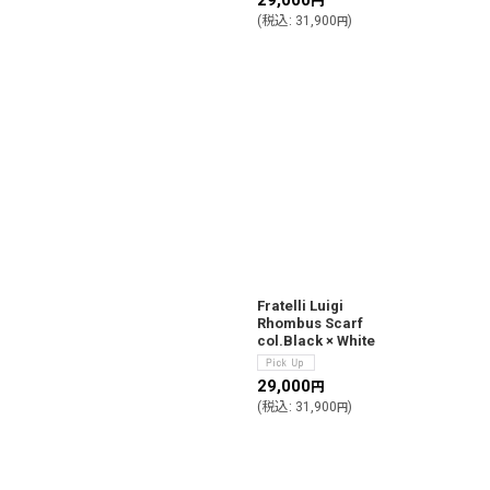
29,000
円
(
税込
:
31,900
)
円
Fratelli Luigi
Rhombus Scarf
col.Black × White
29,000
円
(
税込
:
31,900
)
円