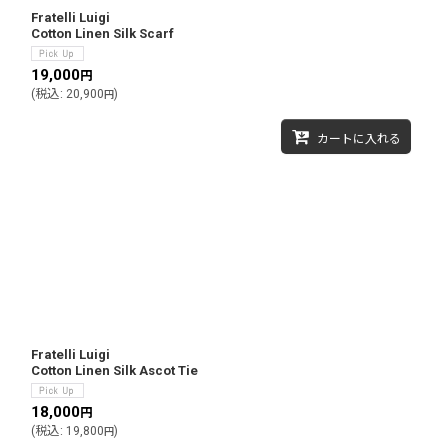
Fratelli Luigi
Cotton Linen Silk Scarf
19,000
円
(
税込
:
20,900
)
円
カートに入れる
Fratelli Luigi
Cotton Linen Silk Ascot Tie
18,000
円
(
税込
:
19,800
)
円