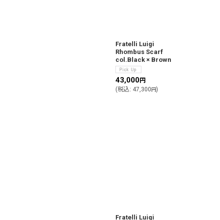
Fratelli Luigi
Rhombus Scarf
col.Black × Brown
43,000
円
(
税込
:
47,300
)
円
Fratelli Luigi