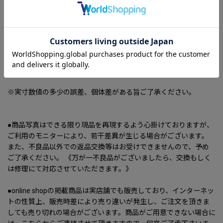
商品詳細
《MATERIAL》 Silk 100%
《ORIGIN》 Italy
《SIZE》
・Free 約115cm x 約31cm
※実寸数値の多少の誤差、個体差がある旨ご了承ください。
●商品写真はできる限り現品を再現するよう心掛けておりますが、
ご利用のモニターにより、若干差異が生じる場合がございます。
また、不良品以外での返品交換等はお受けできませんので、予め
ご了承ください。 《万が一不良品がございましたら、交換もしく
は修理にて対応させていただきます。》
●online shopの掲載商品は実店舗でも販売しており、インターネッ
トの性質上、販売時差により売り違いが発生し、ご注文を頂きま
しても売り切れの場合がございます。商品がご用意できない場合に