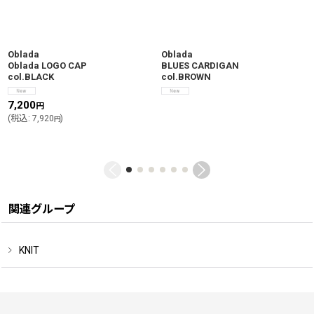
Oblada
Oblada
Oblada LOGO CAP
BLUES CARDIGAN
col.BLACK
col.BROWN
7,200
円
(
税込
:
7,920
)
円
関連グループ
KNIT